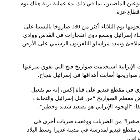
وعين الماضيين، بما في ذلك بدء عملية برية هناك يوم
 قطاع غزة.
وقالت إسرائيل إن إيران أطلقت في هجومها يوم الثلاثاء أكثر من 180 صاروخا باليستيا على
حاء إسرائيل وسمع دوي انفجارات في القدس ووادي
لملاجئ وتمدد مراسلو التلفزيون الرسمي على الأرض
ت الإيرانية استخدمت صواريخ فتح التي تفوق سرعتها
اري في مقطع فيديو على قناة إكس، إنه تم تفعيل
راض معظم الصواريخ “من قبل إسرائيل والتحالف
فا: “الهجوم الإيراني هو تصعيد شديد وخطير”.
 صغيرا” من الضربات ووقعت ضربات أخرى في
 مقطع فيديو لمدرسة في مدينة غديرا وسط البلاد
اني.