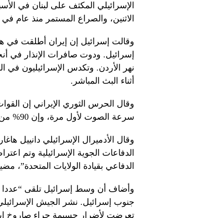
الإسرائيلي المكثف على لبنان في الأسب
الاثنين، والصراع المستمر منذ عام في
إسرائيل. ودوت صافرات الإنذار في أن
نهر الأردن. وتكدس الإسرائيليون في ا
أثناء البث المباشر.
وقال الحرس الثوري الإيراني إن القوا
سرعة الصوت لأول مرة، وإن 90% من صواريخها أصابت أهدافها في إسرائيل بنجاح.
وقال الأدميرال الإسرائيلي دانييل هاغ
الدفاعات الجوية الإسرائيلية وتم اعت
الدفاعي بقيادة الولايات المتحدة”، مضي
وأضاف أن وسط إسرائيل تلقى “عددا
جنوب إسرائيل. نشر الجيش الإسرائيلي
تعرضت لأضرار جسيمة جراء صاروخ إير