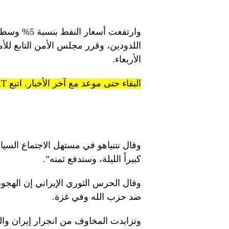
وارتفعت أسع
اللدودين، وقرر مجلس الأمن التابع لل
الأربعاء.
البقاء حتى موعد مع آخر الأخبار. اتبع KT على قنوات WhatsApp.
وقال نتنياهو في مستهل الاجتماع السيا
كبيراً الليلة، وستدفع ثمنه”.
وقال الحرس الثوري الإيراني إن الهجوم
ضد حزب الله وفي غزة.
وتزايدت المخاوف من انجرار إيران والو