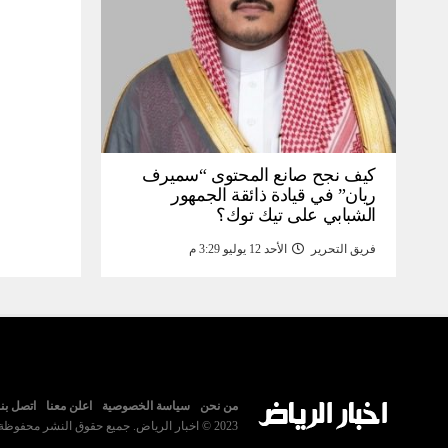
كيف نجح صانع المحتوى “سميرف
ريان” في قيادة ذائقة الجمهور
الشبابي على تيك توك؟
فريق التحرير
الأحد 12 يوليو 3:29 م
من نحن
سياسة الخصوصية
اعلن معنا
اتصل بنا
2023 © اخبار الرياض. جميع حقوق النشر محفوظة.