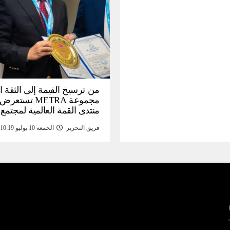
من ترسيخ القيمة إلى الثقة ا
مجموعة METRA تست
منتدى القمة العالمية لمجتمع
المعلومات (
فريق التحرير
الجمعة 10 يوليو 10:19 م
تحتية للأصول الرقمية المدع
بالذهب