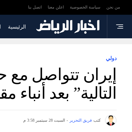
من نحن
سياسة الخصوصية
اعلن معنا
اتصل بنا
الرئيسية
ا
دولي
إيران تتواصل مع ح
التالية” بعد أنباء م
كتب
فريق التحرير
-
السبت 28 سبتمبر 3:58 م