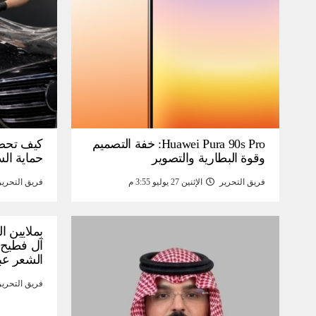
Huawei Pura 90s Pro: خفة التصميم
كيف تحص
وقوة البطارية والتصوير
حماية ال
فريق التحرير
الإثنين 27 يوليو 3:55 م
فريق التحرير
بملايين ا
آل فطيح”
الشعر عب
فريق التحرير