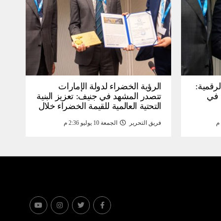
لرقمية:
الرؤية الخضراء لدولة الإمارات
عرض في
تتصدر المشهد في جنيف: تعزيز البنية
التحتية العالمية للقيمة الخضراء خلال
WSIS) 2026 بجنيف بنية
منتدى القمة العالمية لمجتمع
فريق التحرير
الجمعة 10 يوليو 2:36 م
ومة
المعلومات WSIS 2026 وقمة “الذكاء
الاصطناعي من أجل الخير” 2026