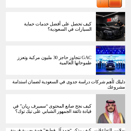
كيف تحصل على أفضل خدمات حماية
السيارات في السعودية؟
GAC تتجاوز حاجز 30 مليون مركبة وتعزز
طموحاتها العالمية
دليلك لأهم شركات دراسة جدوى في السعودية لضمان استدامة
مشروعك
كيف نجح صانع المحتوى “سميرف ريان” في
قيادة ذائقة الجمهور الشبابي على تيك توك؟
بملايين التفاعلات.. كيف يبتكر “حمد آل فطيح” هوية بصرية فريدة