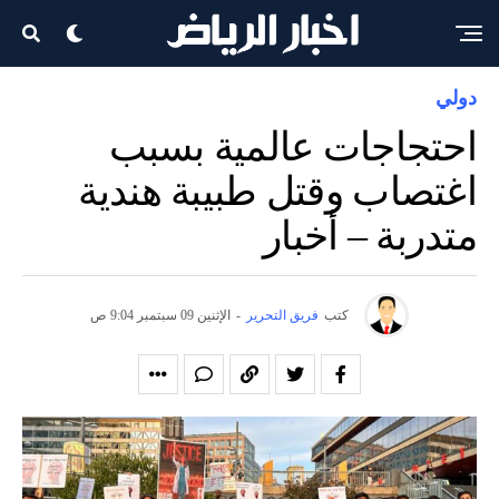
دولي
احتجاجات عالمية بسبب
اغتصاب وقتل طبيبة هندية
متدربة – أخبار
كتب
فريق التحرير
-
الإثنين 09 سبتمبر 9:04 ص