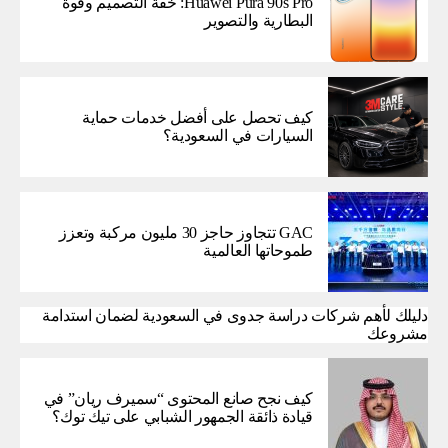
Huawei Pura 90s Pro: خفة التصميم وقوة
البطارية والتصوير
كيف تحصل على أفضل خدمات حماية
السيارات في السعودية؟
GAC تتجاوز حاجز 30 مليون مركبة وتعزز
طموحاتها العالمية
دليلك لأهم شركات دراسة جدوى في السعودية لضمان استدامة
مشروعك
كيف نجح صانع المحتوى “سميرف ريان” في
قيادة ذائقة الجمهور الشبابي على تيك توك؟