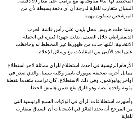
المخطط لها أثناء مناوشاتها مع ترامب على مدار 90 دقيقة.
السباق متقارب للغاية لدرجة أن أي دفعة بسيطة لأي من
المرشحين ستكون مهمة.
ومنذ حلت هاريس محل بايدن على رأس قائمة الحزب
الديمقراطي خلال الصيف، بذلت جهودا كبيرة في الحملة
الانتخابية، لكنها حدت من ظهورها غير المخطط له وحافظت
على الحد الأدنى من المقابلات مع وسائل الإعلام.
الأرقام الرئيسية في أحدث استطلاع للرأي مماثلة لآخر استطلاع
مماثل أجرته صحيفة نيويورك تايمز وكلية سيينا، والذي صدر في
أواخر يوليو/تموز. وفي ذلك الاستطلاع، كان ترامب متقدما بنقطة
مئوية واحدة أيضا، وهو فارق يقع ضمن هامش الخطأ.
وأظهرت استطلاعات الرأي في الولايات السبع الرئيسية التي
من المرجح أن تحدد الفائز في الانتخابات أن السباق متقارب
للغاية.