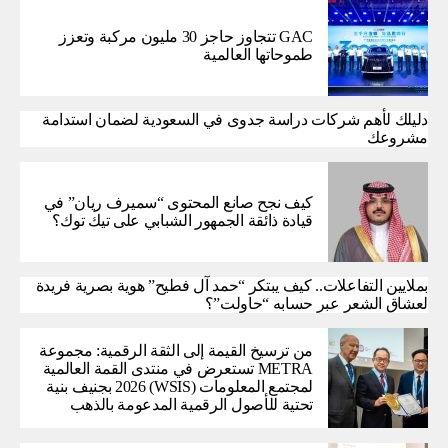
GAC تتجاوز حاجز 30 مليون مركبة وتعزز
طموحاتها العالمية
دليلك لأهم شركات دراسة جدوى في السعودية لضمان استدامة
مشروعك
كيف نجح صانع المحتوى “سميرف ريان” في
قيادة ذائقة الجمهور الشبابي على تيك توك؟
بملايين التفاعلات.. كيف يبتكر “حمد آل فطيح” هوية بصرية فريدة
لعشاق الشعر عبر حسابه “حاولت”؟
من ترسيخ القيمة إلى الثقة الرقمية: مجموعة
METRA تستعرض في منتدى القمة العالمية
لمجتمع المعلومات (WSIS) 2026 بجنيف بنية
تحتية للأصول الرقمية المدعومة بالذهب