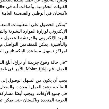
ونُصح الباحثون عن عمل بشدة بالتحق
القنوات الحكومية. وأضافت أنه في ح
باكستان في أبوظبي والقنصلية العامة ل
“يمكن الحصول على المعلومات المتعلقة
البريد الإلكتروني والدردشة للحصول عل
والتأشيرة، يمكن للمتقدمين التواصل مع
لمراكز تسهيل مساعدة الباكستانيين القا
“في حالة وقوع جريمة أو نزاع، أبلغ ال
العمل، قم بإبلاغ Mohre بالأمر في غضون عام واحد من إلغاء تصريح العمل.
يجب أن يكون من السهل الوصول إلى ا
الصالحة وعقد العمل المحدث والسجل ال
في جميع الأوقات. ويجب أيضًا مشاركة ه
العربية المتحدة وباكستان حتى يمكن تقدي