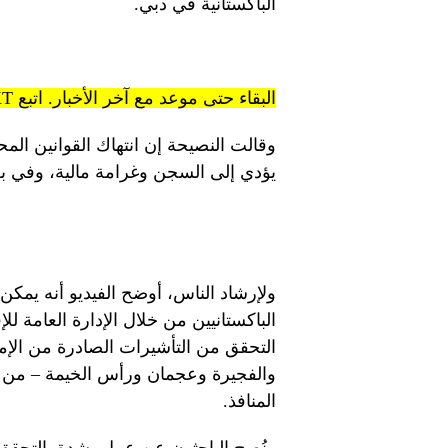
الباكستانية في دبي.
البقاء حتى موعد مع آخر الأخبار. اتبع KT على قنوات WhatsApp.
وقالت النصيحة إن انتهاك القوانين المح
يؤدي إلى السجن وغرامة مالية، وفي بع
ولإرشاد الناس، أوضح الفيديو أنه يمك
التحقق من التأشيرات الصادرة من الإما
والفجيرة وعجمان ورأس الخيمة – من قبل
المنافذ.