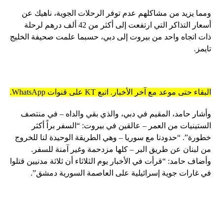
ومما يزيد من مشاكلهم عدم توفر الرحلات الجوية، ناهيك عن
أسعار التذاكر التي ارتفعت إلى أكثر من 42 ألف درهم لرحلة
ذات اتجاه واحد من بيروت إلى دبي، حسبما علمت صحيفة الخليج
تايمز.
البقاء حتى موعد مع آخر الأخبار. اتبع KT على قنوات WhatsApp.
وأشار حامد، المقيم في دبي، والذي بقي والداه – في منتصف
الستينيات من العمر – عالقين في بيروت: “السفر براً أكثر
خطورة”. “حدودنا مع سوريا – وهي الطريقة الوحيدة لنا للخروج
من لبنان عن طريق البر – كلها مزدحمة وغير آمنة للسفر.
وأضاف حامد: “قرأت في الأخبار يوم الثلاثاء أن ثلاثة مدنيين قتلوا
في غارات جوية إسرائيلية على العاصمة السورية دمشق”.