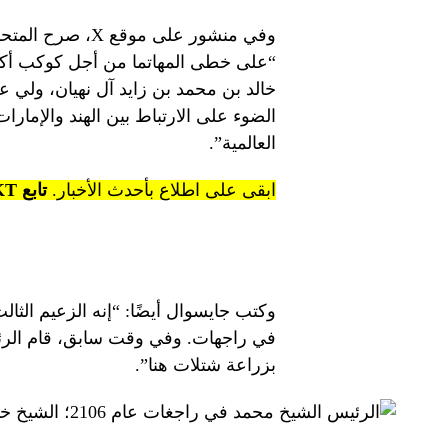
وفي منشور على مو
“على خطى المهاتما من أجل كوكب أكثر اخ
خالد بن محمد بن زايد آل نهيان، ولي 
الضوء على الارتباط بين الهند والإمارات
العالمية”.
ابقى على اطلاع بأحدث الأخبار.
تابع KT على قنوات WhatsApp.
وكتب جايسوال أيضًا: “إنه الزعيم الثال
في راجهات. وفي وقت سابق، قام الرئي
بزراعة شتلات هنا”.