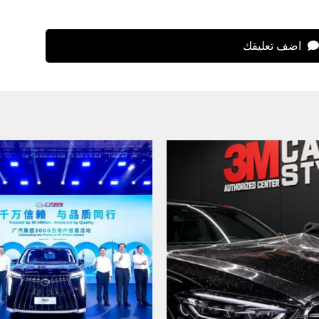
اضف تعليقك