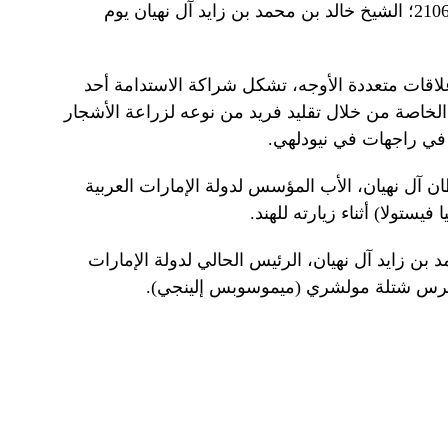
الرئيس الشيخ محمد في راجغات عام 2106؛ الشيخ خالد بن محمد بن زايد آل نهيان يوم
 علاقات متعددة الأوجه، تشكل شراكة الاستدامة أحد
 الخاصة من خلال تقليد فريد من نوعه لزراعة الأشجار
 في راجهات في نيودلهي.
 بن سلطان آل نهيان، الأب المؤسس لدولة الإمارات العربية
ستولا) أثناء زيارته للهند.
شيخ محمد بن زايد آل نهيان، الرئيس الحالي لدولة الإمارات
ال غرس شتلة مولشري (ميموسوبس إلينجي).