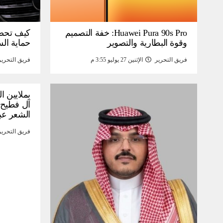
Huawei Pura 90s Pro: خفة التصميم
كيف تحص
وقوة البطارية والتصوير
حماية ال
فريق التحرير
الإثنين 27 يوليو 3:55 م
فريق التحرير
بملايين ا
آل فطيح”
الشعر عب
فريق التحرير