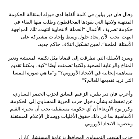
وقال فان دير بيلين في كلمة ألقاها لدى قبوله استقالة الحكومة
المنتهية ولايتها التي يقودها المحافظون وطلب منها البقاء في
حكومة تصريف الأعمال “الحملة الانتخابية انتهت. تلك المواجهة
انتهت. يجب الآن إيجاد حلول وسط وإجابات مشتركة على
الأسئلة الملحة”. لحين تشكيل ائتلاف حاكم جديد.
وسرد الأسئلة التي تطرقت إلى قضايا مثل تكلفة المعيشة وتغير
المناخ والرعاية الصحية ولكنها تضمنت أيضًا “كيف يمكننا تقديم
مساهمة إيجابية في الاتحاد الأوروبي؟” و”ما هي صورة النمسا
التي نريد تقديمها للعالم؟”
وأعرب فان دير بيلين، الزعيم السابق لحزب الخضر اليساري،
عن تحفظاته بشأن دخول حزب الحرية النمساوي إلى الحكومة.
وكرر يوم الأربعاء أن أي حكومة مستقبلية يجب أن تحترم القيم
الأساسية بما في ذلك حقوق الأقليات ووسائل الإعلام المستقلة
وعضوية الاتحاد الأوروبي.
حزب الشعب النمساوي المحافظ بزعامة المستشار كارل