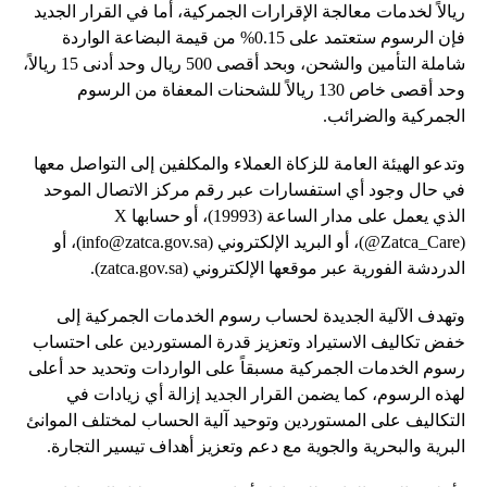
ريالاً لخدمات معالجة الإقرارات الجمركية، أما في القرار الجديد
فإن الرسوم ستعتمد على 0.15% من قيمة البضاعة الواردة
شاملة التأمين والشحن، وبحد أقصى 500 ريال وحد أدنى 15 ريالاً،
وحد أقصى خاص 130 ريالاً للشحنات المعفاة من الرسوم
الجمركية والضرائب.
وتدعو الهيئة العامة للزكاة العملاء والمكلفين إلى التواصل معها
في حال وجود أي استفسارات عبر رقم مركز الاتصال الموحد
الذي يعمل على مدار الساعة (19993)، أو حسابها X
(@Zatca_Care)، أو البريد الإلكتروني (
info@zatca.gov.sa
)، أو
الدردشة الفورية عبر موقعها الإلكتروني (zatca.gov.sa).
وتهدف الآلية الجديدة لحساب رسوم الخدمات الجمركية إلى
خفض تكاليف الاستيراد وتعزيز قدرة المستوردين على احتساب
رسوم الخدمات الجمركية مسبقاً على الواردات وتحديد حد أعلى
لهذه الرسوم، كما يضمن القرار الجديد إزالة أي زيادات في
التكاليف على المستوردين وتوحيد آلية الحساب لمختلف الموانئ
البرية والبحرية والجوية مع دعم وتعزيز أهداف تيسير التجارة.