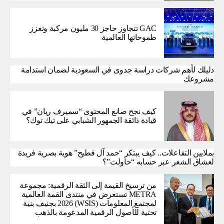
GAC تتجاوز حاجز 30 مليون مركبة وتعزز
طموحاتها العالمية
دليلك لأهم شركات دراسة جدوى في السعودية لضمان استدامة
مشروعك
كيف نجح صانع المحتوى “سميرف ريان” في
قيادة ذائقة الجمهور الشبابي على تيك توك؟
بملايين التفاعلات.. كيف يبتكر “حمد آل فطيح” هوية بصرية فريدة
لعشاق الشعر عبر حسابه “حاولت”؟
من ترسيخ القيمة إلى الثقة الرقمية: مجموعة
METRA تستعرض في منتدى القمة العالمية
لمجتمع المعلومات (WSIS) 2026 بجنيف بنية
تحتية للأصول الرقمية المدعومة بالذهب