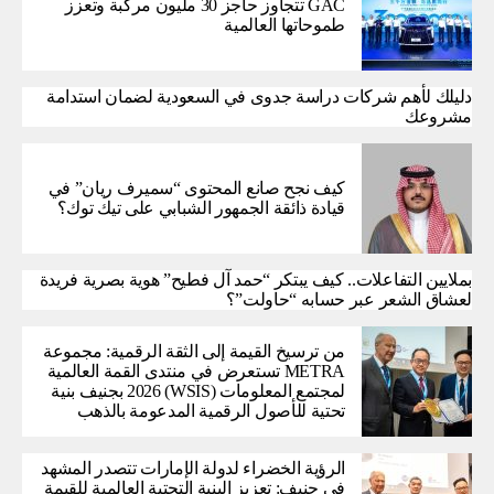
GAC تتجاوز حاجز 30 مليون مركبة وتعزز
طموحاتها العالمية
دليلك لأهم شركات دراسة جدوى في السعودية لضمان استدامة
مشروعك
كيف نجح صانع المحتوى “سميرف ريان” في
قيادة ذائقة الجمهور الشبابي على تيك توك؟
بملايين التفاعلات.. كيف يبتكر “حمد آل فطيح” هوية بصرية فريدة
لعشاق الشعر عبر حسابه “حاولت”؟
من ترسيخ القيمة إلى الثقة الرقمية: مجموعة
METRA تستعرض في منتدى القمة العالمية
لمجتمع المعلومات (WSIS) 2026 بجنيف بنية
تحتية للأصول الرقمية المدعومة بالذهب
الرؤية الخضراء لدولة الإمارات تتصدر المشهد
في جنيف: تعزيز البنية التحتية العالمية للقيمة