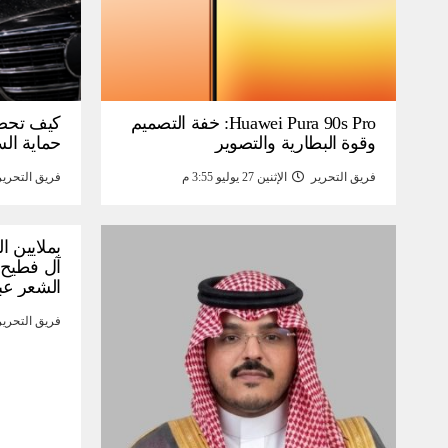
Huawei Pura 90s Pro: خفة التصميم
كيف تحص
وقوة البطارية والتصوير
حماية ال
فريق التحرير
الإثنين 27 يوليو 3:55 م
فريق التحرير
بملايين ا
آل فطيح”
الشعر عب
فريق التحرير