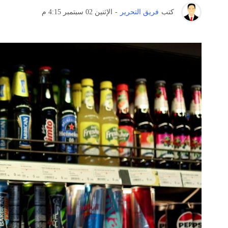
كتب
فريق التحرير
-
الإثنين 02 سبتمبر 4:15 م