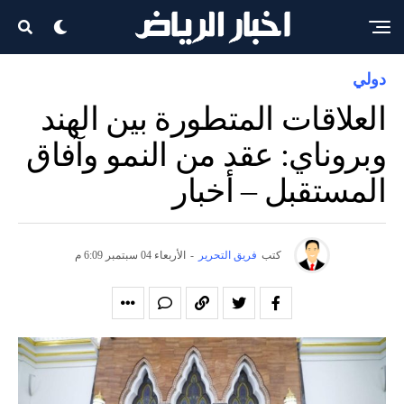
دولي
العلاقات المتطورة بين الهند
وبروناي: عقد من النمو وآفاق
المستقبل – أخبار
كتب
فريق التحرير
-
الأربعاء 04 سبتمبر 6:09 م