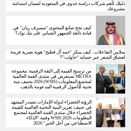
دليلك لأهم شركات دراسة جدوى في السعودية لضمان استدامة
مشروعك
كيف نجح صانع المحتوى “سميرف ريان” في
قيادة ذائقة الجمهور الشبابي على تيك توك؟
بملايين التفاعلات.. كيف يبتكر “حمد آل فطيح” هوية بصرية فريدة
لعشاق الشعر عبر حسابه “حاولت”؟
من ترسيخ القيمة إلى الثقة الرقمية: مجموعة
METRA تستعرض في منتدى القمة العالمية
لمجتمع المعلومات (WSIS) 2026 بجنيف بنية
تحتية للأصول الرقمية المدعومة بالذهب
الرؤية الخضراء لدولة الإمارات تتصدر المشهد
في جنيف: تعزيز البنية التحتية العالمية للقيمة
الخضراء خلال منتدى القمة العالمية لمجتمع
المعلومات WSIS 2026 وقمة “الذكاء
الاصطناعي من أجل الخير” 2026