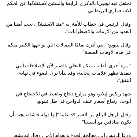
تحتفل فيه نيجيريا بالذكرى الرابعة والستين لاستقلالها عن الحكم
الاستعماري البريطاني.
وقال الرئيس في خطاب للأمة إنه “منذ الاستقلال، نجت أمتنا من
العديد من الأزمات والاضطرابات”.
وقال تينوبو: “إنني أدرك تمامًا النضالات التي يواجهها الكثير منكم
في هذه الأوقات الصعبة”.
“مرة أخرى، أطلب منكم التحلي بالصبر لأن الإصلاحات التي
ننفذها تظهر علامات إيجابية، وقد بدأنا نرى الضوء في نهاية
النفق”.
شهد ريكس إيلانو، وهو مزارع دجاج وناشط في الاحتجاج في
أبوجا، ارتفاع أسعار علف الدواجن في ظل تينوبو.
وقال الرجل البالغ من العمر 39 عاما “إنها دولة فاشلة، يجب أن
نكون صادقين مع أنفسنا”.
ودعا الرئيس إلى معالجة الجوع وانعدام الأمن، وقال إنه يشعر