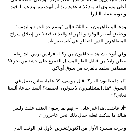
أعلى مستوى له منذ ثلاثة عقود منذ أن أنهت تينوبو دعم الوقود
وتعويم عملة النايرا.
ودعا المتظاهرون يوم الثلاثاء إلى “وضع حد للجوع والبؤس”
وخفض أسعار الوقود والكهرباء والغذاء، فضلا عن إطلاق سراح
المتظاهرين الذين اعتقلوا في أغسطس/آب.
وفي أبوجا، شاهد صحافيون من وكالة فرانس برس الشرطة
تطلق وابلا من قنابل الغاز المسيل للدموع على حشد من نحو 50
متظاهرا سلميا بالقرب من سوق أوتاكو.
“لماذا يطلقون النار؟” قال موسى، 39 عاما، سائق يعمل في
السوق. “هل المتظاهرون لا يقولون الحقيقة؟ ألسنا جياعا، ألسنا
نعاني؟”
“أنا غاضب. هذا غير عادل – إنهم يمارسون العنف عليك وليس
هناك ما يمكنك فعله حيال ذلك. نحن عاجزون”.
وجرت مسيرة الأول من أكتوبر/تشرين الأول في الوقت الذي