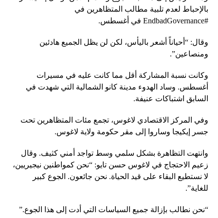
بالإحباط لعدم تلبية مطالب المتظاهرين في
#EndbadGovernance في أغسطس.
وقال: “أحياناً أشعر باليأس، لكن لن يظل الجميع هادئين
ومنصاعين”.
وكانت نسبة المشاركة أقل مما كانت عليه في مسيرات
أغسطس. وساد الهدوء مدينة كانو الشمالية التي شهدت في
السابق اشتباكات عنيفة.
وفي المركز الاقتصادي لاغوس، تجمع مئات المتظاهرين تحت
جسر إيكيجا وساروا إلى مقر حكومة ولاية لاغوس.
وانتهت التظاهرة بشكل سلمي وسط تواجد أمني كثيف. وقال
زعيم الاحتجاج في لاغوس حسن تايو: “نحن كمواطنين نيجيريين،
لا نستطيع البقاء على قيد الحياة. نحن جائعون. الجوع كبير
للغاية”.
“نحن نطالب بإزالة جميع السياسات التي أدت إلى هذا الجوع.”