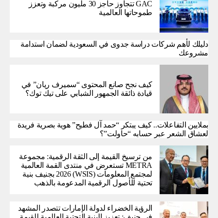
GAC تتجاوز حاجز 30 مليون مركبة وتعزز
طموحاتها العالمية
دليلك لأهم شركات دراسة جدوى في السعودية لضمان استدامة
مشروعك
كيف نجح صانع المحتوى “سميرف ريان” في
قيادة ذائقة الجمهور الشبابي على تيك توك؟
بملايين التفاعلات.. كيف يبتكر “حمد آل فطيح” هوية بصرية فريدة
لعشاق الشعر عبر حسابه “حاولت”؟
من ترسيخ القيمة إلى الثقة الرقمية: مجموعة
METRA تستعرض في منتدى القمة العالمية
لمجتمع المعلومات (WSIS) 2026 بجنيف بنية
تحتية للأصول الرقمية المدعومة بالذهب
الرؤية الخضراء لدولة الإمارات تتصدر المشهد
في جنيف: تعزيز البنية التحتية العالمية للقيمة