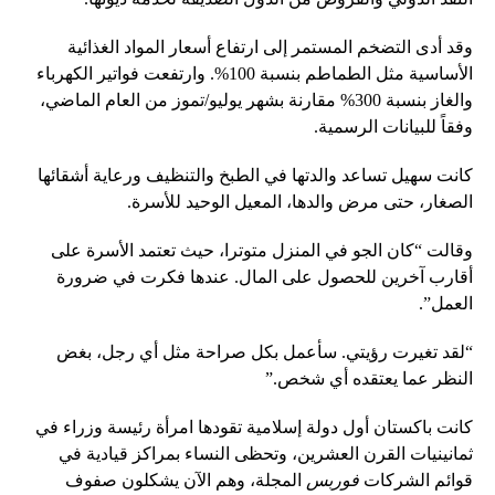
وقد أدى التضخم المستمر إلى ارتفاع أسعار المواد الغذائية
الأساسية مثل الطماطم بنسبة 100%. وارتفعت فواتير الكهرباء
والغاز بنسبة 300% مقارنة بشهر يوليو/تموز من العام الماضي،
وفقاً للبيانات الرسمية.
كانت سهيل تساعد والدتها في الطبخ والتنظيف ورعاية أشقائها
الصغار، حتى مرض والدها، المعيل الوحيد للأسرة.
وقالت “كان الجو في المنزل متوترا، حيث تعتمد الأسرة على
أقارب آخرين للحصول على المال. عندها فكرت في ضرورة
العمل”.
“لقد تغيرت رؤيتي. سأعمل بكل صراحة مثل أي رجل، بغض
النظر عما يعتقده أي شخص.”
كانت باكستان أول دولة إسلامية تقودها امرأة رئيسة وزراء في
ثمانينيات القرن العشرين، وتحظى النساء بمراكز قيادية في
قوائم الشركات
فوربس
المجلة، وهم الآن يشكلون صفوف