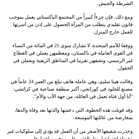
الشرطة والجيش.
ومع ذلك، فإن جزءاً كبيراً من المجتمع الباكستاني يعمل بموجب
قانون تقليدي يتطلب من المرأة الحصول على إذن من أسرتها
للعمل خارج المنزل.
ووفقا للأمم المتحدة، لا تشارك سوى 21 في المائة من النساء
في القوى العاملة في باكستان، ومعظمهن يعملن في القطاع
غير الرسمي، ونصفهن تقريبا في المناطق الريفية ويعملن في
الحقول.
وقالت هينا سليم، وهي عاملة هاتف تبلغ من العمر 24 عاماً في
مصنع للجلود في كورانجي، أكبر منطقة صناعية في كراتشي:
“أنا أول فتاة تعمل في العائلة، من جهة الأب والأم”.
وقد قوبلت هذه الخطوة، التي دعمتها والدتها بعد وفاة والدها،
بمعارضة من عائلتها الموسعة.
وحذرت شقيقها الأصغر من أن العمل قد يؤدي إلى سلوكيات غير
مقبولة اجتماعيا، مثل العثور على زوج من اختيارها.