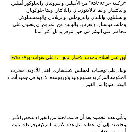
“تركيبة جرعة ثابتة” من الأميليز، والبروتياز، والجلوكوز أميليز،
والبكتيناز، وألفا غالاكتوزيداز، واللاكتاز، وبيتا جلوكوناز،
والسليلوز، والليباز، والبروملين، والزيلاناز، والهيميسيلولاز،
ومالت دياستاز، وإنفرتاز، والبابين من المرجح أن ينطوي على
مخاطر على البشر في حين تتوفر بدائل أكثر أمانا.
ابق على اطلاع بأحدث الأخبار. تابع KT على قنوات WhatsApp.
وبناء على توصيات المجلس الاستشاري الفني للأدوية، حظرت
الحكومة المركزية تصنيع وبيع وتوزيع هذه الأدوية في جميع أنحاء
البلاد اعتبارًا من الفور.
وتأتي هذه الخطوة بعد أن قامت لجنة من الخبراء بفحص الأمر،
وخلصت إلى أن إعطاء مثل هذه الأدوية المركبة بجرعات ثابتة
أمر “غير عقلاني”.