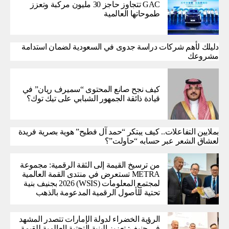
GAC تتجاوز حاجز 30 مليون مركبة وتعزز
طموحاتها العالمية
دليلك لأهم شركات دراسة جدوى في السعودية لضمان استدامة
مشروعك
كيف نجح صانع المحتوى “سميرف ريان” في
قيادة ذائقة الجمهور الشبابي على تيك توك؟
بملايين التفاعلات.. كيف يبتكر “حمد آل فطيح” هوية بصرية فريدة
لعشاق الشعر عبر حسابه “حاولت”؟
من ترسيخ القيمة إلى الثقة الرقمية: مجموعة
METRA تستعرض في منتدى القمة العالمية
لمجتمع المعلومات (WSIS) 2026 بجنيف بنية
تحتية للأصول الرقمية المدعومة بالذهب
الرؤية الخضراء لدولة الإمارات تتصدر المشهد
في جنيف: تعزيز البنية التحتية العالمية للقيمة