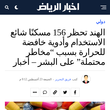
دولي
الهند تحظر 156 مسكنًا شائع
الاستخدام وأدوية خافضة
للحرارة بسبب “مخاطر
محتملة” على البشر – أخبار
كتب
فريق التحرير
-
الجمعة 23 أغسطس 9:12 م