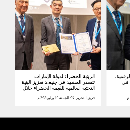
لرقمية:
الرؤية الخضراء لدولة الإمارات
عرض في
تتصدر المشهد في جنيف: تعزيز البنية
التحتية العالمية للقيمة الخضراء خلال
WSIS) 2026 بجنيف بنية
منتدى القمة العالمية لمجتمع
فريق التحرير
الجمعة 10 يوليو 2:36 م
ومة
المعلومات WSIS 2026 وقمة “الذكاء
الاصطناعي من أجل الخير” 2026