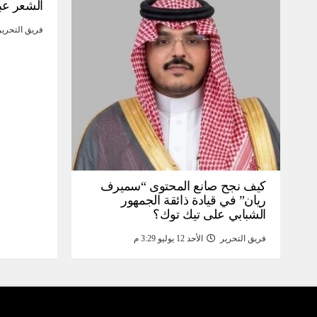
الشعر عب
فريق التحرير
كيف نجح صانع المحتوى “سميرف
ريان” في قيادة ذائقة الجمهور
الشبابي على تيك توك؟
فريق التحرير
الأحد 12 يوليو 3:29 م