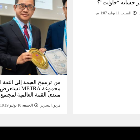
ر حسابه “حاولت”؟
السبت 11 يوليو 1:07 ص
من ترسيخ القيمة إلى الثقة ا
مجموعة METRA تست
منتدى القمة العالمية لمجتمع
المعلومات (
فريق التحرير
الجمعة 10 يوليو 10:19 م
تحتية للأصول الرقمية المدع
بالذهب