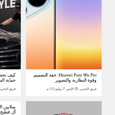
Huawei Pura 90s Pro: خفة التصميم
كيف تحص
وقوة البطارية والتصوير
حماية ال
فريق التحرير
الإثنين 27 يوليو 3:55 م
فريق التحرير
بملايين ا
آل فطيح”