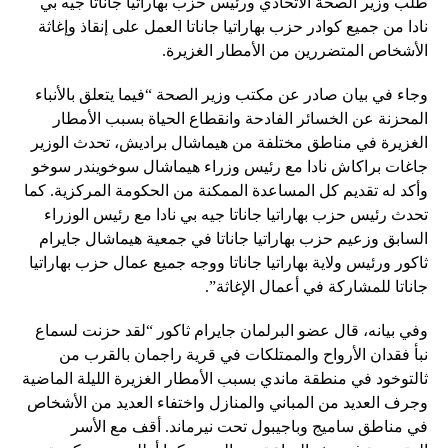
طلب وزير الصحة الاتحادي ورئيس حزب بهاراتيا جاناتا جيه بي
نادا من جميع كوادر حزب بهاراتيا جاناتا العمل على إنقاذ وإغاثة
الأشخاص المتضررين من الأمطار الغزيرة.
وجاء في بيان صادر عن مكتب وزير الصحة “فيما يتعلق بالأنباء
المحزنة عن الخسائر الفادحة وانقطاع الحياة بسبب الأمطار
الغزيرة في مناطق مختلفة من هيماشال براديش، تحدث الوزير
جاغات براكاش نادا مع رئيس وزراء هيماشال سوخويندر سوخو
وأكد له تقديم كل المساعدة الممكنة من الحكومة المركزية. كما
تحدث رئيس حزب بهاراتيا جاناتا جيه بي نادا مع رئيس الوزراء
السابق وزعيم حزب بهاراتيا جاناتا في جمعية هيماشال جايرام
ثاكور ورئيس ولاية بهاراتيا جاناتا ووجه جميع عمال حزب بهاراتيا
جاناتا للمشاركة في أعمال الإغاثة”.
وفي بيانه، قال عضو البرلمان جايرام ثاكور “لقد حزنت لسماع
نبأ فقدان الأرواح والممتلكات في قرية راجمان بالقرب من
ثالتوخود في منطقة ماندي بسبب الأمطار الغزيرة الليلة الماضية
وجرف العديد من المباني والمنازل واختفاء العديد من الأشخاص
في مناطق ساميج وباجيبول تحت نيرماند. أقف مع الأسر