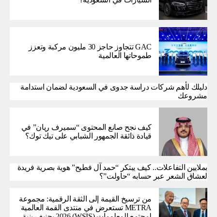
GAC تتجاوز حاجز 30 مليون مركبة وتعزز
طموحاتها العالمية
دليلك لأهم شركات دراسة جدوى في السعودية لضمان استدامة
مشروعك
كيف نجح صانع المحتوى “سميرف ريان” في
قيادة ذائقة الجمهور الشبابي على تيك توك؟
بملايين التفاعلات.. كيف يبتكر “حمد آل فطيح” هوية بصرية فريدة
لعشاق الشعر عبر حسابه “حاولت”؟
من ترسيخ القيمة إلى الثقة الرقمية: مجموعة
METRA تستعرض في منتدى القمة العالمية
لمجتمع المعلومات (WSIS) 2026 بجنيف بنية