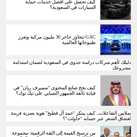
كيف تحصل على أفضل خدمات حماية
السيارات في السعودية؟
GAC تتجاوز حاجز 30 مليون مركبة وتعزز
طموحاتها العالمية
دليلك لأهم شركات دراسة جدوى في السعودية لضمان استدامة
مشروعك
كيف نجح صانع المحتوى “سميرف ريان” في
قيادة ذائقة الجمهور الشبابي على تيك توك؟
بملايين التفاعلات.. كيف يبتكر “حمد آل فطيح” هوية بصرية فريدة
لعشاق الشعر عبر حسابه “حاولت”؟
من ترسيخ القيمة إلى الثقة الرقمية: مجموعة