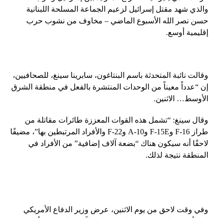
والذي شهد مقتل إسرائيل لزعيم الجماعة المسلحة اللبنانية
حسن نصر الله الأسبوع الماضي – مخاوف من نشوب حرب
إقليمية أوسع.
وقالت نائبة المتحدثة باسم البنتاغون، سابرينا سينغ، للصحافيين،
إن “عدداً معيناً من الوحدات المنتشرة بالفعل في منطقة الشرق
الأوسط… الاثنين.
وقال سينغ: “تشمل هذه القوات المعززة طائرات مقاتلة من
طراز F-16 وF-15E وA-10 وF-22 والأفراد المرتبطين بها”، مضيفًا
لاحقًا أنه سيكون هناك “بضعة آلاف إضافية” من الأفراد في
المنطقة نتيجة لذلك.
وفي وقت لاحق من يوم الاثنين، عرض وزير الدفاع الأمريكي