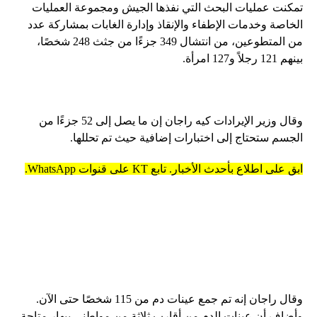
تمكنت عمليات البحث التي نفذها الجيش ومجموعة العمليات
الخاصة وخدمات الإطفاء والإنقاذ وإدارة الغابات بمشاركة عدد
من المتطوعين، من انتشال 349 جزءًا من جثث 248 شخصًا،
بينهم 121 رجلاً و127 امرأة.
وقال وزير الإيرادات كيه راجان إن ما يصل إلى 52 جزءًا من
الجسم ستحتاج إلى اختبارات إضافية حيث تم تحللها.
ابق على اطلاع بأحدث الأخبار. تابع KT على قنوات WhatsApp.
وقال راجان إنه تم جمع عينات دم من 115 شخصًا حتى الآن.
وأضاف أن عينات الدم من أقارب ثلاثة من مواطني بيهار متاحة