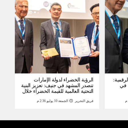
لرقمية:
الرؤية الخضراء لدولة الإمارات
عرض في
تتصدر المشهد في جنيف: تعزيز البنية
التحتية العالمية للقيمة الخضراء خلال
WSIS) 2026 بجنيف بنية
منتدى القمة العالمية لمجتمع
فريق التحرير
الجمعة 10 يوليو 2:36 م
ومة
المعلومات WSIS 2026 وقمة “الذكاء
الاصطناعي من أجل الخير” 2026