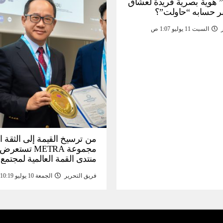
 هوية بصرية فريدة لعشاق
ر حسابه “حاولت”؟
السبت 11 يوليو 1:07 ص
من ترسيخ القيمة إلى الثقة ا
مجموعة METRA تست
منتدى القمة العالمية لمجتمع
المعلومات (
فريق التحرير
الجمعة 10 يوليو 10:19 م
تحتية للأصول الرقمية المدع
بالذهب