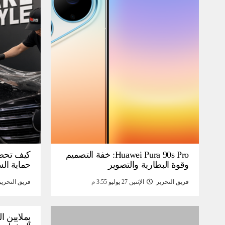
Huawei Pura 90s Pro: خفة التصميم
كيف تحص
وقوة البطارية والتصوير
حماية ال
فريق التحرير
الإثنين 27 يوليو 3:55 م
فريق التحرير
بملايين ا