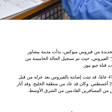
جديدة من فيروس مبوكس، بدأت مدينة بيشاور
كز” الفيروس، حيث تم تسجيل الحالة الخامسة من
قناة جيو نيوز.
وكان آخر مريض، رجل يبلغ من العمر 47 عامًا، قد ثبتت إصابته بالفيروس بعد عزله من قبل
موظفي خدمات الصحة الحدودية في 29 أغسطس. وكان قد عاد من منطقة الخليج. وقد أثار
س من المسافرين القادمين من الشرق الأوسط.