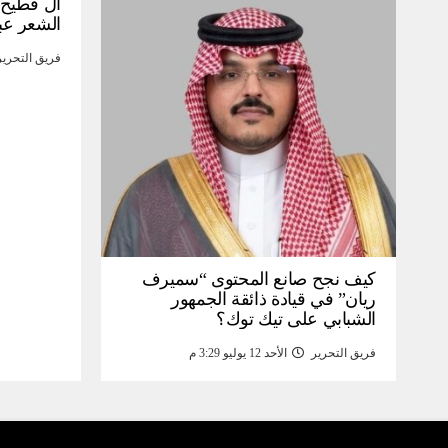
آل فطيح”
الشعر عب
فريق التحرير
كيف نجح صانع المحتوى “سميرف
ريان” في قيادة ذائقة الجمهور
الشبابي على تيك توك؟
فريق التحرير
الأحد 12 يوليو 3:29 م