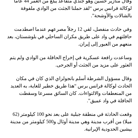
وقال منازير حسين وهو جندي متقاعد يبلغ من العمر 44 عاما
لوكالة فرانس برس “لقد حملنا الجثث من الوادي ملفوفة
بالشالات والأوشحة”.
وفي حادث منفصل، لقي 12 رجلاً مصرعهم عندما اصطدمت
حافلتهم في واد على طريق مكران الساحلي في بلوشستان، بعد
منعهم من العبور إلى إيران.
وساعدت رافعة عسكرية في إخراج الحافلة من الوادي ولم يتم
العثور على مزيد من الجثث أو الجرحى.
وقال مسؤول الشرطة أسلم بانجولزاي الذي كان في مكان
الحادث لوكالة فرانس برس “هذا طريق خطير للغاية، به العديد
من المنعطفات والالتواءات. كان السائق مسرعا وسقطت
الحافلة في واد عميق”.
وقعت الحادثة في منطقة جبلية على بعد نحو 100 كيلومتر (62
ميلا) من أقرب مدينة وهي مدينة أوثال و500 كيلومتر من مدينة
بيشين الحدودية الإيرانية.