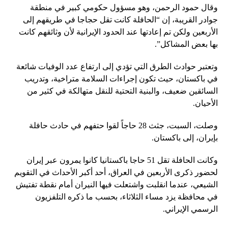
وقال حمود الرحمن، وهو مسؤول حكومي كبير في منطقة
جوادر القريبة، إن “الحافلة كانت تقل حجاجا في طريقهم إلى
الأربعين ولكن تم إعادتها عند الحدود الإيرانية لأن وثائقهم كانت
بها بعض المشاكل”.
وتعتبر حوادث الطرق التي تؤدي إلى ارتفاع عدد الوفيات شائعة
في باكستان، حيث تكون إجراءات السلامة متراخية، وتدريب
السائقين ضعيف، والبنية التحتية للنقل متهالكة في كثير من
الأحيان.
وصلت، السبت، جثث 28 حاجاً لقوا حتفهم في حادث حافلة
بإيران، إلى باكستان.
وكانت الحافلة تقل 51 حاجا باكستانيا كانوا يمرون عبر إيران
لحضور ذكرى الأربعين في العراق، أحد أكبر الأحداث في التقويم
الشيعي، عندما انقلبت واشتعلت فيها النيران أمام نقطة تفتيش
في محافظة يزد مساء الثلاثاء، بحسب ما ذكره التلفزيون
الرسمي الإيراني.