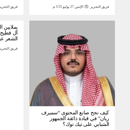
فريق التحرير
الإثنين 27 يوليو 3:55 م
فريق التحرير
بملايين ا
آل فطيح”
الشعر عب
فريق التحرير
كيف نجح صانع المحتوى “سميرف
ريان” في قيادة ذائقة الجمهور
الشبابي على تيك توك؟