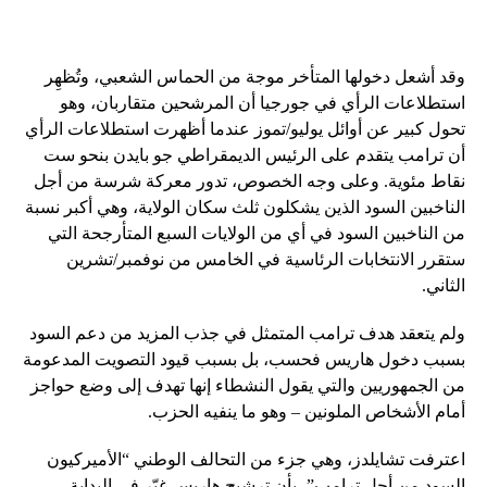
وقد أشعل دخولها المتأخر موجة من الحماس الشعبي، وتُظهِر
استطلاعات الرأي في جورجيا أن المرشحين متقاربان، وهو
تحول كبير عن أوائل يوليو/تموز عندما أظهرت استطلاعات الرأي
أن ترامب يتقدم على الرئيس الديمقراطي جو بايدن بنحو ست
نقاط مئوية. وعلى وجه الخصوص، تدور معركة شرسة من أجل
الناخبين السود الذين يشكلون ثلث سكان الولاية، وهي أكبر نسبة
من الناخبين السود في أي من الولايات السبع المتأرجحة التي
ستقرر الانتخابات الرئاسية في الخامس من نوفمبر/تشرين
الثاني.
ولم يتعقد هدف ترامب المتمثل في جذب المزيد من دعم السود
بسبب دخول هاريس فحسب، بل بسبب قيود التصويت المدعومة
من الجمهوريين والتي يقول النشطاء إنها تهدف إلى وضع حواجز
أمام الأشخاص الملونين – وهو ما ينفيه الحزب.
اعترفت تشايلدز، وهي جزء من التحالف الوطني “الأميركيون
السود من أجل ترامب”، بأن ترشيح هاريس غيّر في البداية