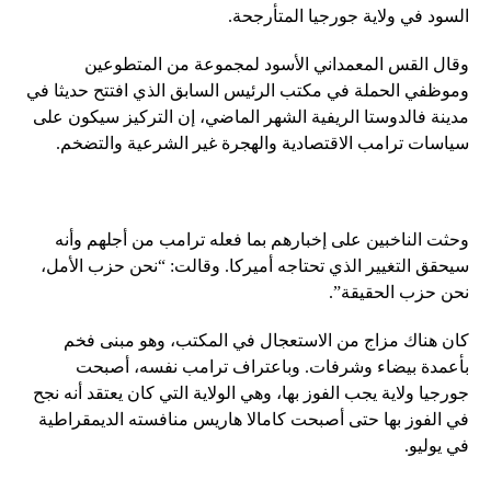
السود في ولاية جورجيا المتأرجحة.
وقال القس المعمداني الأسود لمجموعة من المتطوعين
وموظفي الحملة في مكتب الرئيس السابق الذي افتتح حديثا في
مدينة فالدوستا الريفية الشهر الماضي، إن التركيز سيكون على
سياسات ترامب الاقتصادية والهجرة غير الشرعية والتضخم.
وحثت الناخبين على إخبارهم بما فعله ترامب من أجلهم وأنه
سيحقق التغيير الذي تحتاجه أميركا. وقالت: “نحن حزب الأمل،
نحن حزب الحقيقة”.
كان هناك مزاج من الاستعجال في المكتب، وهو مبنى فخم
بأعمدة بيضاء وشرفات. وباعتراف ترامب نفسه، أصبحت
جورجيا ولاية يجب الفوز بها، وهي الولاية التي كان يعتقد أنه نجح
في الفوز بها حتى أصبحت كامالا هاريس منافسته الديمقراطية
في يوليو.