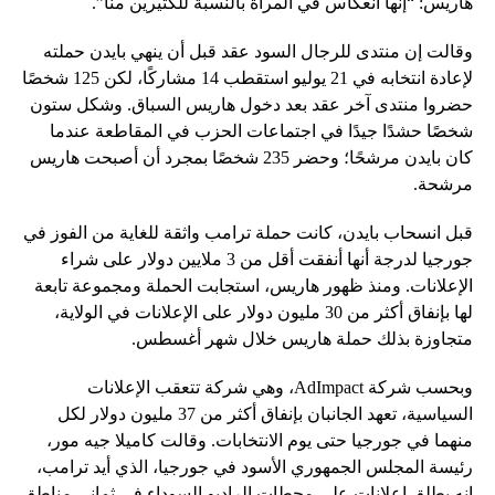
هاريس: “إنها انعكاس في المرآة بالنسبة للكثيرين منا”.
وقالت إن منتدى للرجال السود عقد قبل أن ينهي بايدن حملته
لإعادة انتخابه في 21 يوليو استقطب 14 مشاركًا، لكن 125 شخصًا
حضروا منتدى آخر عقد بعد دخول هاريس السباق. وشكل ستون
شخصًا حشدًا جيدًا في اجتماعات الحزب في المقاطعة عندما
كان بايدن مرشحًا؛ وحضر 235 شخصًا بمجرد أن أصبحت هاريس
مرشحة.
قبل انسحاب بايدن، كانت حملة ترامب واثقة للغاية من الفوز في
جورجيا لدرجة أنها أنفقت أقل من 3 ملايين دولار على شراء
الإعلانات. ومنذ ظهور هاريس، استجابت الحملة ومجموعة تابعة
لها بإنفاق أكثر من 30 مليون دولار على الإعلانات في الولاية،
متجاوزة بذلك حملة هاريس خلال شهر أغسطس.
وبحسب شركة AdImpact، وهي شركة تتعقب الإعلانات
السياسية، تعهد الجانبان بإنفاق أكثر من 37 مليون دولار لكل
منهما في جورجيا حتى يوم الانتخابات. وقالت كاميلا جيه مور،
رئيسة المجلس الجمهوري الأسود في جورجيا، الذي أيد ترامب،
إنه يطلق إعلانات على محطات الراديو السوداء في ثماني مناطق