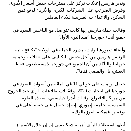
وتدير هاريس إعلانات تركز على مقترحات خفض أسعار الأدوية،
وفرض الضرائب على الشركات الكبرى والأثرياء لدفع ثمن
السكن، والإعفاءات الضريبية للآباء العاملين.
وقالت حملة هاريس إنها كانت تتواصل مع الناخبين السود في
جميع أنحاء جورجيا “منذ اليوم الأول”.
وأضافت بورشا وايت، مديرة الحملة في الولاية: “تكافح نائبة
الرئيس هاريس من أجل خفض التكاليف على عائلاتنا، وحماية
حرياتنا والتأكد من أن الجميع في جورجيا لا يستطيعون فقط
العيش، بل والمضي قدمًا”.
حصل ترامب على حوالي 11 في المائة من أصوات السود في
جورجيا في انتخابات 2020، وفقًا لاستطلاعات الرأي عند الخروج
من مراكز الاقتراع. وقالت أندرا جيليسبي، أستاذة العلوم
السياسية بجامعة إيموري، إنه إذا حصل على حصة أعلى في
نوفمبر، فيمكنه الفوز بالولاية.
أظهر استطلاع للرأي أجرته شبكة سي إن إن خلال الأسبوع