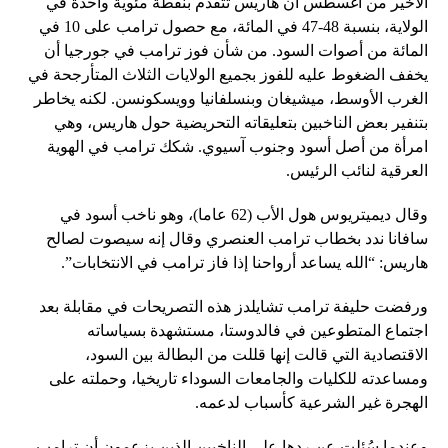
الأخير من أغسطس أن هاريس تتقدم بنقطة مئوية واحدة في
الولاية، بنسبة 48-47 في المائة، مع حصول ترامب على 10 في
المائة من أصوات السود. من شأن فوز ترامب في جورجيا أن
يخفف الضغوط عليه للفوز بجميع الولايات الثلاث المتأرجحة في
الغرب الأوسط، ميشيغان وبنسلفانيا وويسكونسن. لكنه يخاطر
بتنفير بعض الناخبين بتعليقاته التحريضية حول هاريس، وهي
امرأة من أصل أسود وجنوب آسيوي. شكك ترامب في الهوية
العرقية لنائب الرئيس.
وقال ديميتريوس هول الأب (62 عاما)، وهو ناخب أسود في
سافانا ندد بخطاب ترامب العنصري وقال إنه سيصوت لصالح
هاريس: “الله يساعد أرواحنا إذا فاز ترامب في الانتخابات”.
ورفضت حليفة ترامب تشايلدز هذه التصريحات في مقابلة بعد
اجتماع المتطوعين في فالدوستا، مستشهدة بسياساته
الاقتصادية التي قالت إنها قللت من البطالة بين السود،
ومساعدته للكليات والجامعات السوداء تاريخيا، وحملته على
الهجرة غير الشرعية كأسباب لدعمه.
وعندما سُئلت عن ردها على الناخبين الذين يزعمون أن ترامب