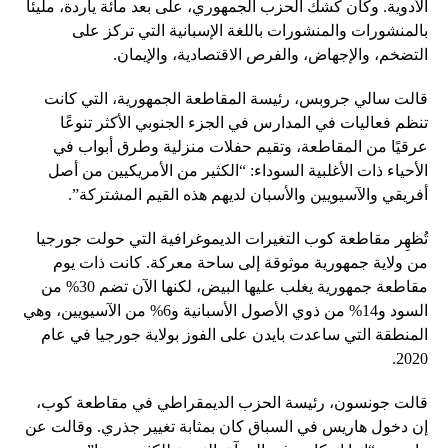
الأدوية. وكان كشك الحزب الجمهوري، على بعد مائة ياردة، مليئاً
بالمنشورات والمنشورات باللغة الإسبانية التي تركز على
التضخم، والإجهاض، والفرص الاقتصادية، والإيمان.
قالت سالي جروبس، رئيسة المقاطعة الجمهورية، التي كانت
تنظم فعاليات في المدارس في الجزء الجنوبي الأكثر تنوعًا
عرقيًا من المقاطعة، وتقيم حفلات منزلية وطرق أبواب في
الأحياء ذات الأغلبية السوداء: “الكثير من الأمريكيين من أصل
أفريقي والآسيويين والأسبان لديهم هذه القيم المشتركة”.
تُظهِر مقاطعة كوب التغيرات الديموغرافية التي حولت جورجيا
من ولاية جمهورية موثوقة إلى ساحة معركة. كانت ذات يوم
مقاطعة جمهورية يغلب عليها البيض، لكنها الآن تضم 30% من
السود و14% من ذوي الأصول الأسبانية و6% من الآسيويين، وهي
المنطقة التي ساعدت بايدن على الفوز بولاية جورجيا في عام
2020.
قالت جونسون، رئيسة الحزب الديمقراطي في مقاطعة كوب،
إن دخول هاريس في السباق كان بمثابة تغيير جذري. وقالت عن