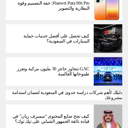
Huawei Pura 90s Pro: خفة التصميم وقوة
البطارية والتصوير
كيف تحصل على أفضل خدمات حماية
السيارات في السعودية؟
GAC تتجاوز حاجز 30 مليون مركبة وتعزز
طموحاتها العالمية
دليلك لأهم شركات دراسة جدوى في السعودية لضمان استدامة
مشروعك
كيف نجح صانع المحتوى “سميرف ريان” في
قيادة ذائقة الجمهور الشبابي على تيك توك؟