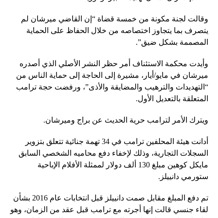
وقالت لجنة مكونة من خمسة قضاة “إن القاضي ميرشان لم
يتصرف بما يتجاوز اختصاصه من خلال الحفاظ على الحماية
المصممة بشكل ضيق”.
وأيدت محكمة الاستئناف أمر حظر النشر الأصلي الذي أصدره
ميرشان في مايو/أيار، مشيرة إلى الحاجة إلى حماية الناس من
“التهديدات والترهيب والمضايقة والأذى”، ورفضت حجة ترامب
المتعلقة بالتعديل الأول.
ويترك الأمر لترامب حرية الحديث عن براج وميرشان.
أدانت هيئة المحلفين ترامب في 34 تهمة جنائية تتعلق بتزوير
السجلات التجارية، وذلك لإخفاء دفع محاميه الشخصي السابق
مايكل كوهين مبلغ 130 ألف دولار لممثلة الأفلام الإباحية
ستورمي دانييلز.
تم دفع المبلغ مقابل صمت دانييلز قبل انتخابات عام 2016 بشأن
لقاء جنسي قالت إنها أجرته مع ترامب قبل عقد من الزمان، وهو