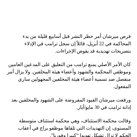
فرض ميرشان أمر حظر النشر قبل أسابيع قليلة من بدء
المحاكمة في 22 أبريل، قائلاً إن سجل ترامب في الإدلاء
بتصريحات تهديدية قد يقوض الإجراءات.
كان الأمر الأصلي يمنع ترامب من التعليق على المدعين العامين
وموظفي المحكمة والشهود وأعضاء هيئة المحلفين. ولا يزال أمر
منفصل ضد تسمية أعضاء هيئة المحلفين المجهولين ساري
المفعول.
ورفعت ميرشان القيود المفروضة على الشهود والمحلفين بعد
إدانة ترامب في 30 مايو/أيار.
وقالت محكمة الاستئناف، وهي محكمة استئناف متوسطة
المستوى، إن التهديدات التي تلقاها موظفو براج في أعقاب
الحكم لا تزال تشكل تهديدا “كبيرا وفوريا”.