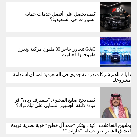
كيف تحصل على أفضل خدمات حماية
السيارات في السعودية؟
GAC تتجاوز حاجز 30 مليون مركبة وتعزز
طموحاتها العالمية
دليلك لأهم شركات دراسة جدوى في السعودية لضمان استدامة
مشروعك
كيف نجح صانع المحتوى “سميرف ريان” في
قيادة ذائقة الجمهور الشبابي على تيك توك؟
بملايين التفاعلات.. كيف يبتكر “حمد آل فطيح” هوية بصرية فريدة
لعشاق الشعر عبر حسابه “حاولت”؟