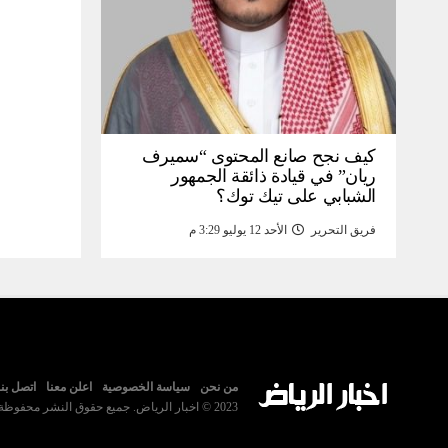
كيف نجح صانع المحتوى “سميرف
ريان” في قيادة ذائقة الجمهور
الشبابي على تيك توك؟
فريق التحرير
الأحد 12 يوليو 3:29 م
من نحن
سياسة الخصوصية
اعلن معنا
اتصل بنا
2023 © اخبار الرياض. جميع حقوق النشر محفوظة.