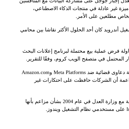
عدل إجبار جوجل على مشاركة البيانات مع المنافسين
يزة غير عادلة في منتجات الذكاء الاصطناعي،
شخاص مطلعين على الأمر.
يل أندرويد كان أحد الحلول الأكثر نقاشا بين محامي
لة فرض عملية بيع محتملة لبرنامج إعلانات البحث
لمحتمل في متصفح الويب كروم، وفقًا للتقرير.
رفعت هيئات مكافحة الاحتكار الفيدرالية دعاوى قضائية ضد Meta Platforms وAmazon.com
ية، زاعمة أن الشركات حافظت على احتكارات غير
توصلت شركة مايكروسوفت إلى تسوية مع وزارة العدل في عام 2004 بشأن مزاعم بأنها