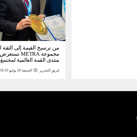
من ترسيخ القيمة إلى الثقة ا
مجموعة METRA تست
منتدى القمة العالمية لمجتمع
المعلومات (
فريق التحرير
الجمعة 10 يوليو 10:19 م
تحتية للأصول الرقمية المدع
بالذهب