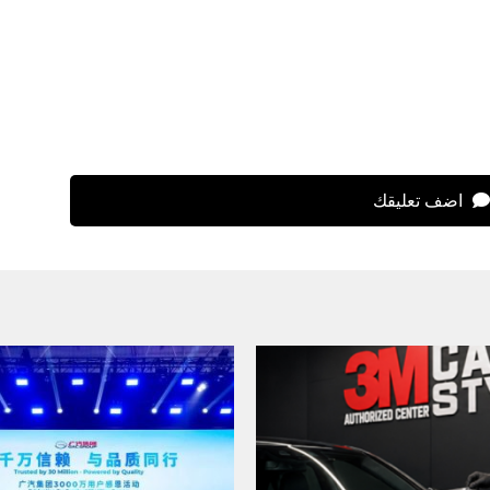
اضف تعليقك