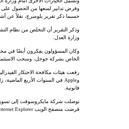
وتشمل الخيارات الأخرى أمام وزارة ال
وفرض تدابير لمنعها من الحصول على م
حسبما ذكر تقرير بلومبرج، نقلاً عن أ
وذكر التقرير أن التخلص من نظام التشغ
وزارة العدل.
وكان المسؤولون يفكرون أيضًا في محاو
الخاص بشركة جوجل، وسحب الاستثمار ا
وApple في السنوات الأربع الماض
قانونية.
فرضت متصفح الويب Internet Explorer على مستخدمي نظام التشغيل ويندوز.