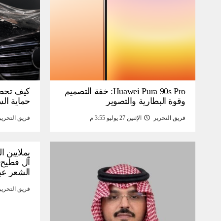
Huawei Pura 90s Pro: خفة التصميم
كيف تحص
وقوة البطارية والتصوير
حماية ال
فريق التحرير
الإثنين 27 يوليو 3:55 م
فريق التحرير
بملايين ا
آل فطيح”
الشعر عب
فريق التحرير