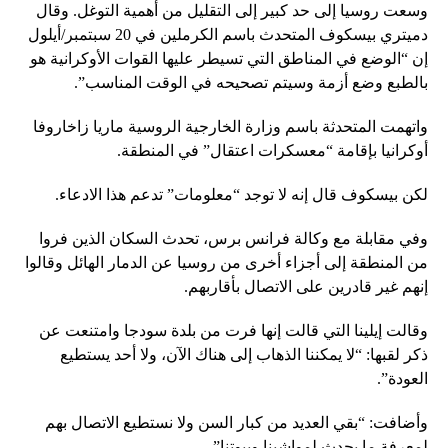
وسعت روسيا إلى حد كبير إلى التقليل من أهمية التوغل. وقال
دميتري بيسكوف المتحدث باسم الكرملين في 20 سبتمبر/أيلول
إن “الوضع في المناطق التي تسيطر عليها القوات الأوكرانية هو
بالطبع وضع أزمة وسيتم تصحيحه في الوقت المناسب”.
واتهمت المتحدثة باسم وزارة الخارجية الروسية ماريا زاخاروفا
أوكرانيا بإقامة “معسكرات اعتقال” في المنطقة.
لكن بيسكوف قال إنه لا توجد “معلومات” تدعم هذا الادعاء.
وفي مقابلة مع وكالة فرانس برس، تحدث السكان الذين فروا
من المنطقة إلى أجزاء أخرى من روسيا عن الدمار الهائل وقالوا
إنهم غير قادرين على الاتصال بأقاربهم.
وقالت إيلينا التي قالت إنها فرت من بلدة سودجا وامتنعت عن
ذكر لقبها: “لا يمكننا الذهاب إلى هناك الآن، ولا أحد يستطيع
العودة”.
وأضافت: “بقي العديد من كبار السن ولا نستطيع الاتصال بهم
لمعرفة ما يحدث لمواشينا وبيوتنا”.