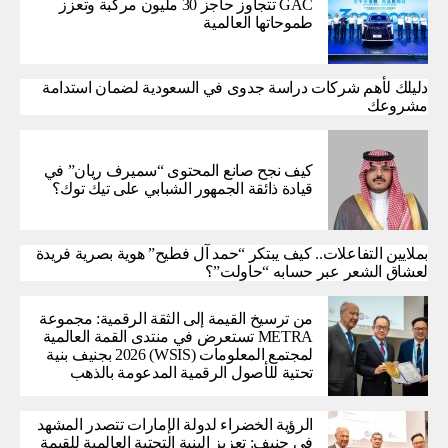
GAC تتجاوز حاجز 30 مليون مركبة وتعزز
طموحاتها العالمية
دليلك لأهم شركات دراسة جدوى في السعودية لضمان استدامة
مشروعك
كيف نجح صانع المحتوى “سميرف ريان” في
قيادة ذائقة الجمهور الشبابي على تيك توك؟
بملايين التفاعلات.. كيف يبتكر “حمد آل فطيح” هوية بصرية فريدة
لعشاق الشعر عبر حسابه “حاولت”؟
من ترسيخ القيمة إلى الثقة الرقمية: مجموعة
METRA تستعرض في منتدى القمة العالمية
لمجتمع المعلومات (WSIS) 2026 بجنيف بنية
تحتية للأصول الرقمية المدعومة بالذهب
الرؤية الخضراء لدولة الإمارات تتصدر المشهد
في جنيف: تعزيز البنية التحتية العالمية للقيمة