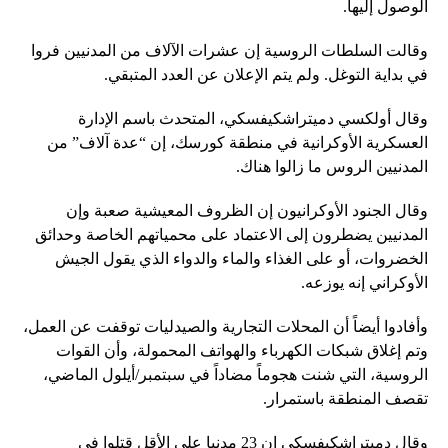
الوصول إليها.
وقالت السلطات الروسية إن عشرات الآلاف من المدنيين فروا
في بداية التوغل. ولم يتم الإعلان عن العدد المتبقي.
وقال أولكسي دميتراشكيفسكي، المتحدث باسم الإدارة
العسكرية الأوكرانية في منطقة كورسك، إن “عدة آلاف” من
المدنيين الروس ما زالوا هناك.
وقال الجنود الأوكرانيون إن الظروف المعيشية صعبة وإن
المدنيين يضطرون إلى الاعتماد على محمياتهم الخاصة وحدائق
الخضروات، أو على الغذاء والماء والدواء الذي يقول الجيش
الأوكراني إنه يوزعه.
وأفادوا أيضاً أن المحلات التجارية والصيدليات توقفت عن العمل،
وتم إغلاق شبكات الكهرباء والهواتف المحمولة، وأن القوات
الروسية، التي شنت هجوماً مضاداً في سبتمبر/أيلول الماضي،
تقصف المنطقة باستمرار.
وقال دميتراشكيفسكي إن 23 مدنيا على الأقل قتلوا في