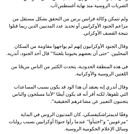
الضربات الروسية منذ نهاية أغسطس/آب.
ولم تتمكن وكالة فرانس برس من التحقق بشكل مستقل من
مزاعم الجنود الأوكرانيين أو تحديد عدد المدنيين الذين ربما قتلوا
نتيجة القصف الأوكراني.
وقال الجنود الأوكرانيون إنهم لم يواجهوا مقاومة من السكان
المحليين. “حتى أن بعضهم يحيوننا بلغتنا!” قال أحد الجنود، أندريه.
في هذه المنطقة الحدودية، يتحدث الكثير من الناس مزيجًا من
اللغتين الروسية والأوكرانية.
وقال أندري إنه يعتقد أن هذا الود قد يكون بسبب المساعدات
التي تلقوها، لكنه أقر أنه قد يكون أيضًا “لأننا مسلحون والناس
يتجنبون التعبير عن مشاعرهم الحقيقية”.
وفقًا لديمتراشكيفسكي، كان المدنيون الروس في البداية
“مرعوبين” و”اختبأوا” عندما رأوا جنودًا أوكرانيين بسبب روايات
وسائل الإعلام الحكومية الروسية.