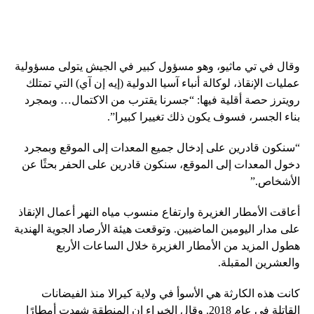
وقال في تي ماثيو، وهو مسؤول كبير في الجيش يتولى مسؤولية
عمليات الإنقاذ، لوكالة أنباء آسيا الدولية (إيه إن آي) التي تمتلك
رويترز حصة أقلية فيها: “جسرنا يقترب من الاكتمال… وبمجرد
بناء الجسر، فسوف يكون ذلك تغييرا كبيرا”.
“سنكون قادرين على إدخال جميع المعدات إلى الموقع وبمجرد
دخول المعدات إلى الموقع، سنكون قادرين على الحفر بحثًا عن
الأشخاص.”
أعاقت الأمطار الغزيرة وارتفاع منسوب مياه النهر أعمال الإنقاذ
على مدار اليومين الماضيين. وتوقعت هيئة الأرصاد الجوية الهندية
هطول المزيد من الأمطار الغزيرة خلال الساعات الأربع
والعشرين المقبلة.
كانت هذه الكارثة هي الأسوأ في ولاية كيرالا منذ الفيضانات
القاتلة في عام 2018. وقال الخبراء إن المنطقة شهدت أمطارًا