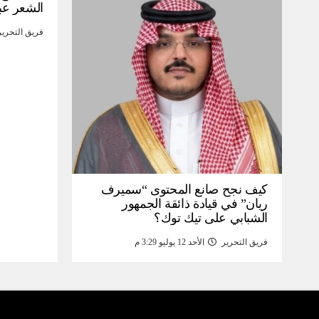
الشعر عب
فريق التحرير
كيف نجح صانع المحتوى “سميرف
ريان” في قيادة ذائقة الجمهور
الشبابي على تيك توك؟
فريق التحرير
الأحد 12 يوليو 3:29 م