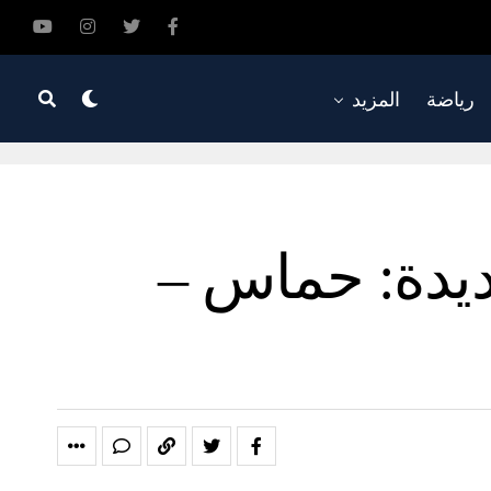
رياضة
المزيد
يدة: حماس –