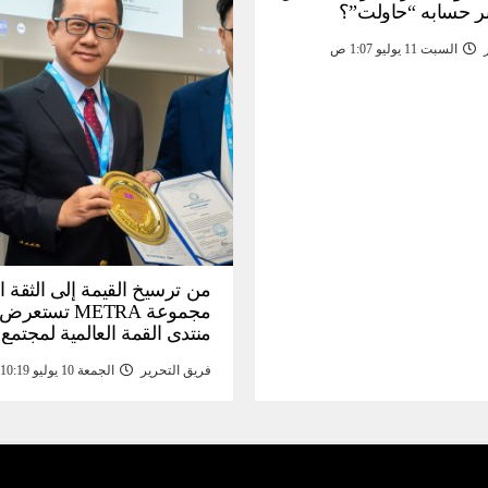
ر حسابه “حاولت”؟
السبت 11 يوليو 1:07 ص
من ترسيخ القيمة إلى الثقة ا
مجموعة METRA تست
منتدى القمة العالمية لمجتمع
المعلومات (
فريق التحرير
الجمعة 10 يوليو 10:19 م
تحتية للأصول الرقمية المدع
بالذهب