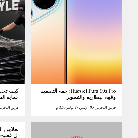
Huawei Pura 90s Pro: خفة التصميم
كيف تحص
وقوة البطارية والتصوير
حماية ال
فريق التحرير
الإثنين 27 يوليو 3:55 م
فريق التحرير
بملايين ا
آل فطيح”