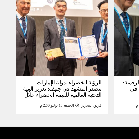
لرقمية:
الرؤية الخضراء لدولة الإمارات
عرض في
تتصدر المشهد في جنيف: تعزيز البنية
التحتية العالمية للقيمة الخضراء خلال
WSIS) 2026 بجنيف بنية
منتدى القمة العالمية لمجتمع
فريق التحرير
الجمعة 10 يوليو 2:36 م
ومة
المعلومات WSIS 2026 وقمة “الذكاء
الاصطناعي من أجل الخير” 2026