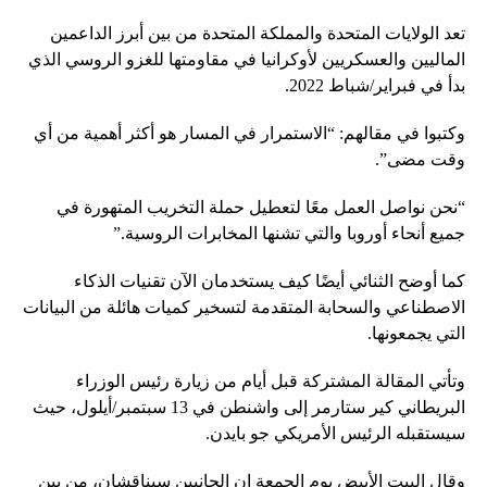
تعد الولايات المتحدة والمملكة المتحدة من بين أبرز الداعمين
الماليين والعسكريين لأوكرانيا في مقاومتها للغزو الروسي الذي
بدأ في فبراير/شباط 2022.
وكتبوا في مقالهم: “الاستمرار في المسار هو أكثر أهمية من أي
وقت مضى”.
“نحن نواصل العمل معًا لتعطيل حملة التخريب المتهورة في
جميع أنحاء أوروبا والتي تشنها المخابرات الروسية.”
كما أوضح الثنائي أيضًا كيف يستخدمان الآن تقنيات الذكاء
الاصطناعي والسحابة المتقدمة لتسخير كميات هائلة من البيانات
التي يجمعونها.
وتأتي المقالة المشتركة قبل أيام من زيارة رئيس الوزراء
البريطاني كير ستارمر إلى واشنطن في 13 سبتمبر/أيلول، حيث
سيستقبله الرئيس الأمريكي جو بايدن.
وقال البيت الأبيض يوم الجمعة إن الجانبين سيناقشان، من بين