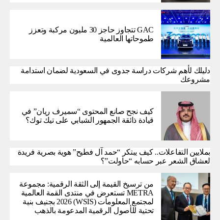
GAC تتجاوز حاجز 30 مليون مركبة وتعزز
طموحاتها العالمية
دليلك لأهم شركات دراسة جدوى في السعودية لضمان استدامة
مشروعك
كيف نجح صانع المحتوى “سميرف ريان” في
قيادة ذائقة الجمهور الشبابي على تيك توك؟
بملايين التفاعلات.. كيف يبتكر “حمد آل فطيح” هوية بصرية فريدة
لعشاق الشعر عبر حسابه “حاولت”؟
من ترسيخ القيمة إلى الثقة الرقمية: مجموعة
METRA تستعرض في منتدى القمة العالمية
لمجتمع المعلومات (WSIS) 2026 بجنيف بنية
تحتية للأصول الرقمية المدعومة بالذهب