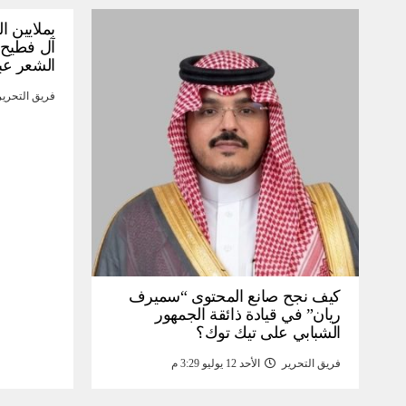
بملايين ا
آل فطيح”
الشعر عب
فريق التحرير
كيف نجح صانع المحتوى “سميرف
ريان” في قيادة ذائقة الجمهور
الشبابي على تيك توك؟
فريق التحرير
الأحد 12 يوليو 3:29 م