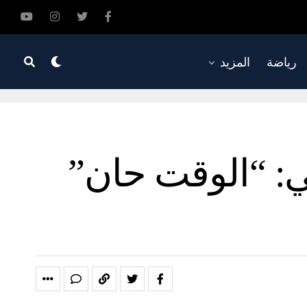
رياضة
المزيد
ي: “الوقت حان”