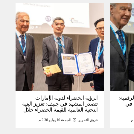
لرقمية:
الرؤية الخضراء لدولة الإمارات
عرض في
تتصدر المشهد في جنيف: تعزيز البنية
التحتية العالمية للقيمة الخضراء خلال
WSIS) 2026 بجنيف بنية
منتدى القمة العالمية لمجتمع
فريق التحرير
الجمعة 10 يوليو 2:36 م
ومة
المعلومات WSIS 2026 وقمة “الذكاء
الاصطناعي من أجل الخير” 2026