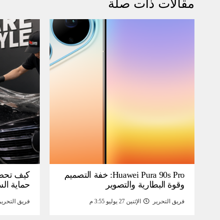
مقالات ذات صلة
Huawei Pura 90s Pro: خفة التصميم
كيف تحص
وقوة البطارية والتصوير
حماية ال
فريق التحرير
الإثنين 27 يوليو 3:55 م
فريق التحرير