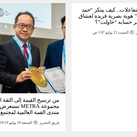
لتفاعلات.. كيف يبتكر “حمد
 هوية بصرية فريدة لعشاق
ر حسابه “حاولت”؟
السبت 11 يوليو 1:07 ص
من ترسيخ القيمة إلى الثقة ا
مجموعة METRA تست
منتدى القمة العالمية لمجتمع
المعلومات (
فريق التحرير
الجمعة 10 يوليو 10:19 م
تحتية للأصول الرقمية المدع
بالذهب