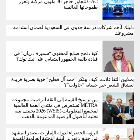
GAC تتجاوز حاجز 30 مليون مركبة وتعزز
طموحاتها العالمية
دليلك لأهم شركات دراسة جدوى في السعودية لضمان استدامة
مشروعك
كيف نجح صانع المحتوى “سميرف ريان” في
قيادة ذائقة الجمهور الشبابي على تيك توك؟
بملايين التفاعلات.. كيف يبتكر “حمد آل فطيح” هوية بصرية فريدة
لعشاق الشعر عبر حسابه “حاولت”؟
من ترسيخ القيمة إلى الثقة الرقمية: مجموعة
METRA تستعرض في منتدى القمة العالمية
لمجتمع المعلومات (WSIS) 2026 بجنيف بنية
تحتية للأصول الرقمية المدعومة بالذهب
الرؤية الخضراء لدولة الإمارات تتصدر المشهد
في جنيف: تعزيز البنية التحتية العالمية للقيمة