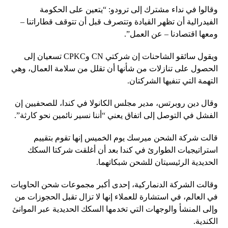
وقالوا في نداء مشترك إلى ترودو: “يتعين على الحكومة
الفيدرالية أن تظهر القيادة وتتصرف قبل أن تتوقف قطاراتنا –
ومعها اقتصادنا – عن العمل”.
ويقول سائقو الشاحنات إن شركتي CN وCPKC تسعيان إلى
الحصول على تنازلات من شأنها أن تقلل من سلامة العمال، وهي
التهمة التي تنفيها الشركتان.
وقال دين روبرتس، مدير مجلس الكانولا في كندا، للصحفيين إن
الفشل في التوصل إلى اتفاق يعني “أننا نسير نائمين نحو كارثة”.
قالت شركة الشحن ميرسك يوم الخميس إنها تقوم بتقييم
استراتيجيات الطوارئ في كندا بعد أن أغلقت شركتا السكك
الحديدية الرئيسيتان للشحن شبكاتهما.
وقالت الشركة الدنماركية، إحدى أكبر مجموعات شحن الحاويات
في العالم، في استشارة للعملاء إنها لا تزال تقبل الحجوزات من
وإلى المنشأ والوجهات التي تخدمها السكك الحديدية عبر الموانئ
الكندية.