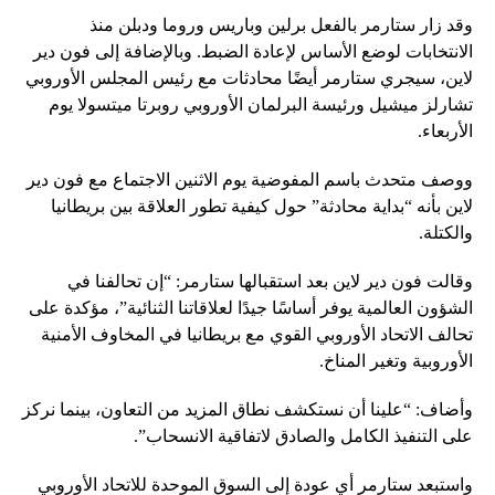
وقد زار ستارمر بالفعل برلين وباريس وروما ودبلن منذ
الانتخابات لوضع الأساس لإعادة الضبط. وبالإضافة إلى فون دير
لاين، سيجري ستارمر أيضًا محادثات مع رئيس المجلس الأوروبي
تشارلز ميشيل ورئيسة البرلمان الأوروبي روبرتا ميتسولا يوم
الأربعاء.
ووصف متحدث باسم المفوضية يوم الاثنين الاجتماع مع فون دير
لاين بأنه “بداية محادثة” حول كيفية تطور العلاقة بين بريطانيا
والكتلة.
وقالت فون دير لاين بعد استقبالها ستارمر: “إن تحالفنا في
الشؤون العالمية يوفر أساسًا جيدًا لعلاقاتنا الثنائية”، مؤكدة على
تحالف الاتحاد الأوروبي القوي مع بريطانيا في المخاوف الأمنية
الأوروبية وتغير المناخ.
وأضاف: “علينا أن نستكشف نطاق المزيد من التعاون، بينما نركز
على التنفيذ الكامل والصادق لاتفاقية الانسحاب”.
واستبعد ستارمر أي عودة إلى السوق الموحدة للاتحاد الأوروبي