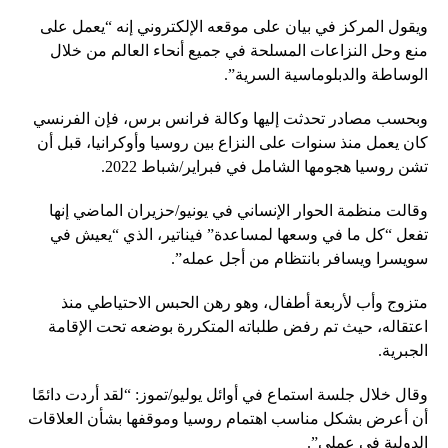
ويقول المركز في بيان على موقعه الإلكتروني إنه “يعمل على
منع وحل النزاعات المسلحة في جميع أنحاء العالم من خلال
الوساطة والدبلوماسية السرية”.
وبحسب مصادر تحدثت إليها وكالة فرانس برس، فإن الفرنسي
كان يعمل منذ سنوات على النزاع بين روسيا وأوكرانيا، قبل أن
تشن روسيا هجومها الشامل في فبراير/شباط 2022.
وقالت منظمة الحوار الإنساني في يونيو/حزيران الماضي إنها
تفعل “كل ما في وسعها لمساعدة” فيناتير، الذي “يعيش في
سويسرا ويسافر بانتظام من أجل عمله”.
متزوج وأب لأربعة أطفال، وهو رهن الحبس الاحتياطي منذ
اعتقاله، حيث تم رفض طلباته المتكررة بوضعه تحت الإقامة
الجبرية.
وقال خلال جلسة استماع في أوائل يوليو/تموز: “لقد أردت دائمًا
أن أعرض بشكل مناسب اهتمام روسيا وموقفها بشأن العلاقات
الدولية في عملي”.