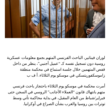
لوران فيناتير، الباحث الفرنسي المتهم بجمع معلومات عسكرية
روسية دون تسجيل نفسه كـ “عميل أجنبي”، ينظر من داخل
قفص المتهمين خلال جلسة استماع في محكمة منطقة
زاموسكفوريتسكي في موسكو يوم الثلاثاء. أ ف ب
أمرت محكمة في موسكو يوم الثلاثاء باحتجاز باحث فرنسي
متهم بانتهاك قانون “العملاء الأجانب” الروسي في السجن حتى
فبراير/شباط من العام المقبل، في بداية محاكمة تأتي وسط
توترات بين روسيا والغرب بشأن الصراع في أوكرانيا.