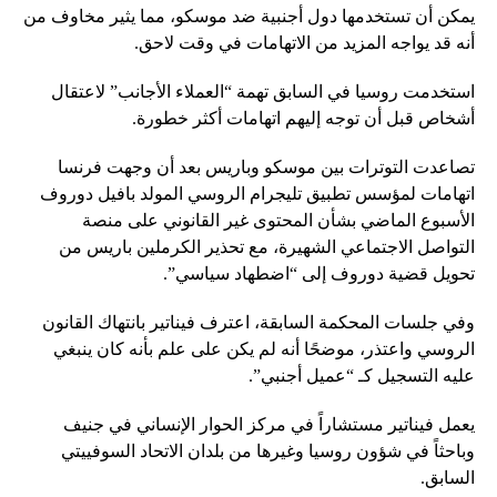
يمكن أن تستخدمها دول أجنبية ضد موسكو، مما يثير مخاوف من
أنه قد يواجه المزيد من الاتهامات في وقت لاحق.
استخدمت روسيا في السابق تهمة “العملاء الأجانب” لاعتقال
أشخاص قبل أن توجه إليهم اتهامات أكثر خطورة.
تصاعدت التوترات بين موسكو وباريس بعد أن وجهت فرنسا
اتهامات لمؤسس تطبيق تليجرام الروسي المولد بافيل دوروف
الأسبوع الماضي بشأن المحتوى غير القانوني على منصة
التواصل الاجتماعي الشهيرة، مع تحذير الكرملين باريس من
تحويل قضية دوروف إلى “اضطهاد سياسي”.
وفي جلسات المحكمة السابقة، اعترف فيناتير بانتهاك القانون
الروسي واعتذر، موضحًا أنه لم يكن على علم بأنه كان ينبغي
عليه التسجيل كـ “عميل أجنبي”.
يعمل فيناتير مستشاراً في مركز الحوار الإنساني في جنيف
وباحثاً في شؤون روسيا وغيرها من بلدان الاتحاد السوفييتي
السابق.