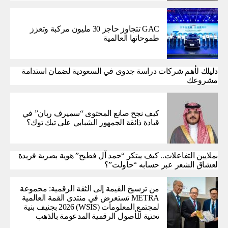
GAC تتجاوز حاجز 30 مليون مركبة وتعزز
طموحاتها العالمية
دليلك لأهم شركات دراسة جدوى في السعودية لضمان استدامة
مشروعك
كيف نجح صانع المحتوى “سميرف ريان” في
قيادة ذائقة الجمهور الشبابي على تيك توك؟
بملايين التفاعلات.. كيف يبتكر “حمد آل فطيح” هوية بصرية فريدة
لعشاق الشعر عبر حسابه “حاولت”؟
من ترسيخ القيمة إلى الثقة الرقمية: مجموعة
METRA تستعرض في منتدى القمة العالمية
لمجتمع المعلومات (WSIS) 2026 بجنيف بنية
تحتية للأصول الرقمية المدعومة بالذهب