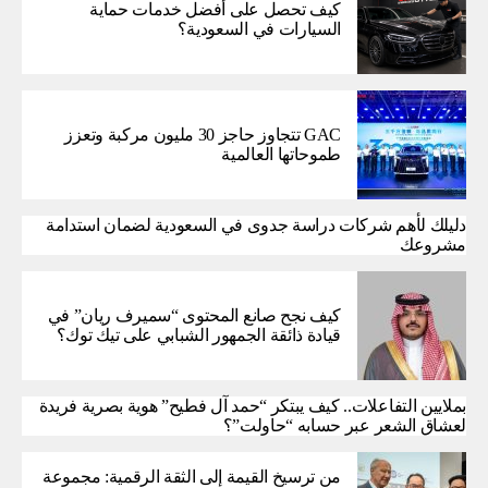
كيف تحصل على أفضل خدمات حماية
السيارات في السعودية؟
GAC تتجاوز حاجز 30 مليون مركبة وتعزز
طموحاتها العالمية
دليلك لأهم شركات دراسة جدوى في السعودية لضمان استدامة
مشروعك
كيف نجح صانع المحتوى “سميرف ريان” في
قيادة ذائقة الجمهور الشبابي على تيك توك؟
بملايين التفاعلات.. كيف يبتكر “حمد آل فطيح” هوية بصرية فريدة
لعشاق الشعر عبر حسابه “حاولت”؟
من ترسيخ القيمة إلى الثقة الرقمية: مجموعة