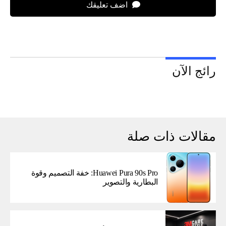
اضف تعليقك
رائج الآن
مقالات ذات صلة
Huawei Pura 90s Pro: خفة التصميم وقوة
البطارية والتصوير