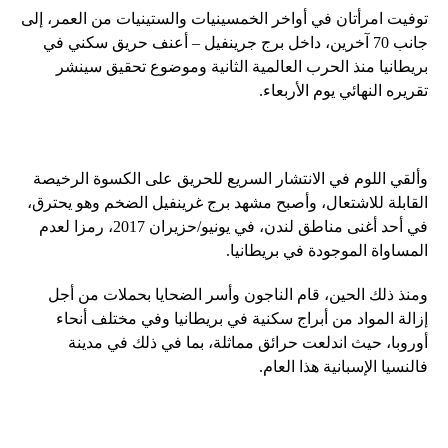
توفيت امرأتان في أواخر الخمسينيات والستينيات من العمر، إلى
جانب 70 آخرين، داخل برج جرينفيل – أعنف حريق سكني في
بريطانيا منذ الحرب العالمية الثانية وموضوع تحقيق سينشر
تقريره النهائي يوم الأربعاء.
وألقي اللوم في الانتشار السريع للحريق على الكسوة الرخيصة
القابلة للاشتعال، وأصبح مشهد برج غرينفيل الضخم وهو يحترق،
في أحد أغنى مناطق لندن، في يونيو/حزيران 2017، رمزا لعدم
المساواة الموجودة في بريطانيا.
ومنذ ذلك الحين، قام الناجون وأسر الضحايا بحملات من أجل
إزالة المواد من أبراج سكنية في بريطانيا وفي مختلف أنحاء
أوروبا، حيث اندلعت حرائق مماثلة، بما في ذلك في مدينة
فالنسيا الإسبانية هذا العام.