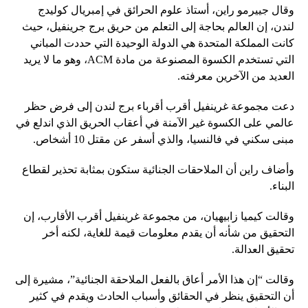
وقال جييرمو راين، أستاذ علوم الحرائق في إمبريال كوليدج
لندن، إن العالم بحاجة إلى التعلم من حريق برج جرينفيل، حيث
كانت المملكة المتحدة هي الدولة الوحيدة التي حددت المباني
التي تستخدم الكسوة المصنوعة من مادة ACM، وهو ما لا يريد
العديد من الآخرين معرفته.
دعت مجموعة غرينفيل أقرب أقرباء برج لندن إلى فرض حظر
عالمي على الكسوة غير الآمنة في أعقاب الحريق الذي اندلع في
مبنى سكني في فالنسيا، والذي أسفر عن مقتل 10 أشخاص.
وأضاف راين أن الملاحقات الجنائية ستكون بمثابة تحذير لقطاع
البناء.
وقالت كيميا زابيهيان، من مجموعة غرينفيل أقرب الأقارب، إن
التحقيق من شأنه أن يقدم معلومات قيمة للغاية، لكنه أخر
تحقيق العدالة.
وقالت “إن هذا الأمر أعاق بالفعل الملاحقة الجنائية”، مشيرة إلى
أن التحقيق ينظر في الحقائق وأسباب الحادث ويقدم في كثير