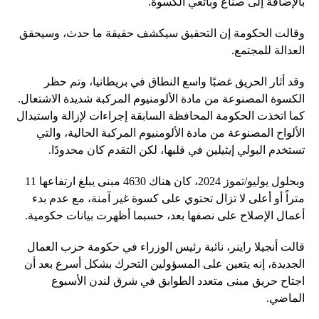
بالإضافة إلى صناع وبائعي الكسوة.
وقالت الحكومة إن التحقيق سيكشف حقيقة ما حدث، وسيحقق
العدالة للمجتمع.
وقد أثار الحريق غضبًا واسع النطاق في بريطانيا، وتم حظر
الكسوة المصنوعة من مادة الألومنيوم المركبة شديدة الاشتعال.
كما اتخذت الحكومة المحافظة السابقة إجراءات لإزالة واستبدال
الألواح المصنوعة من مادة الألومنيوم المركبة الحالية، والتي
تستخدم البولي إيثيلين في قلبها، لكن التقدم كان محدودًا.
وبحلول يوليو/تموز 2024، كان هناك 4630 مبنى يبلغ ارتفاعها 11
متراً أو أعلى لا تزال تحتوي على كسوة غير آمنة، مع عدم بدء
أعمال الإصلاح على نصفها بعد، حسبما أظهرت بيانات حكومية.
قالت أنجيلا راينر، نائبة رئيس الوزراء في حكومة حزب العمال
الجديدة، إنه يتعين على المسؤولين التحرك بشكل أسرع بعد أن
اجتاح حريق مبنى متعدد الطوابق في شرق لندن الأسبوع
الماضي.