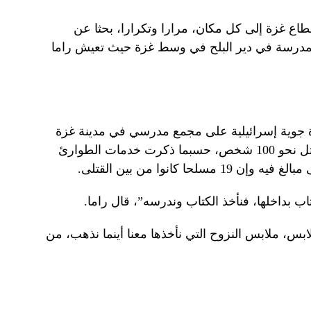
طاع غزة إلى كل مكان، مرارا وتكرارا، بحثا عن
لمدرسة في دير البلح في وسط غزة حيث تعيش راما
وية إسرائيلية على مجمع مدرسي في مدينة غزة
يقطنه عائلات فلسطينية نازحة عن مقتل نحو 100 شخص، حسبما ذكرت خدمات الطوارئ
ا كانوا من بين القتلى.
اب بداخلها، فنأخذ الكتاب وندرسه”، قال راما.
ملابس، ملابس النزوح التي نأخذها معنا أينما نذهب، من