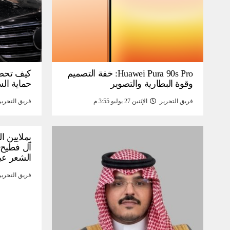
Huawei Pura 90s Pro: خفة التصميم
كيف تحص
وقوة البطارية والتصوير
حماية ال
فريق التحرير
الإثنين 27 يوليو 3:55 م
فريق التحرير
بملايين ا
آل فطيح”
الشعر عب
فريق التحرير