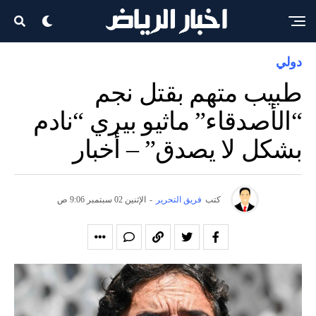
دولي
طبيب متهم بقتل نجم
“الأصدقاء” ماثيو بيري “نادم
بشكل لا يصدق” – أخبار
كتب
فريق التحرير
-
الإثنين 02 سبتمبر 9:06 ص