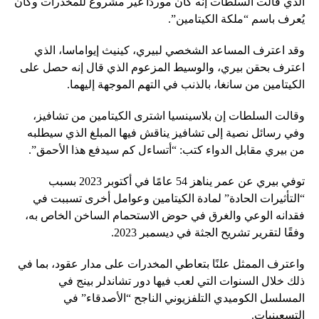
الذي قالت السلطات إنه كان موردًا غير مشروع للمخدرات وكان
يُعرف باسم “ملكة الكيتامين”.
وقد اعترف المساعد الشخصي لبيري، كينيث إيواماسا، الذي
اعترف بحقن بيري، والوسيط المزعوم الذي قال إنه حصل على
الكيتامين من سانغا، بالذنب في التهم الموجهة إليهما.
وقالت السلطات إن بلاسينسيا اشترى الكيتامين من تشافيز،
وفي رسائل نصية إلى تشافيز يناقش فيها المبلغ الذي سيطلبه
من بيري مقابل الدواء كتب: “أتساءل كم سيدفع هذا الأحمق”.
توفي بيري عن عمر يناهز 54 عامًا في أكتوبر 2023 بسبب
“التأثيرات الحادة” لمادة الكيتامين وعوامل أخرى تسببت في
فقدانه الوعي والغرق في حوض الاستحمام الساخن الخاص به،
وفقًا لتقرير تشريح الجثة في ديسمبر 2023.
واعترف الممثل علنًا بتعاطي المخدرات على مدار عقود، بما في
ذلك خلال السنوات التي لعب فيها دور تشاندلر بينج في
المسلسل الكوميدي التلفزيوني الناجح “الأصدقاء” في
التسعينيات.