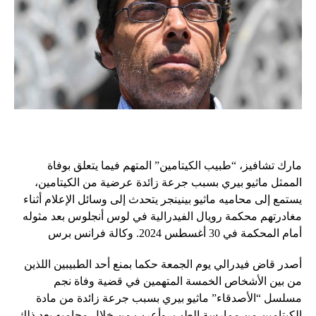
مارك تشافيز، “طبيب الكيتامين” المتهم فيما يتعلق بوفاة
الممثل ماثيو بيري بسبب جرعة زائدة عرضية من الكيتامين،
يستمع إلى محاميه ماثيو بينينجر يتحدث إلى وسائل الإعلام أثناء
مغادرتهم محكمة رويال الفيدرالية في لوس أنجلوس بعد مثوله
أمام المحكمة في 30 أغسطس 2024. وكالة فرانس برس
أصدر قاض فيدرالي يوم الجمعة حكما بمنع أحد الطبيبين اللذين
من بين الأشخاص الخمسة المتهمين في قضية وفاة نجم
مسلسل “الأصدقاء” ماثيو بيري بسبب جرعة زائدة من مادة
الكيتامين من ممارسة الطب، وأعرب من خلال محاميه بعد ذلك