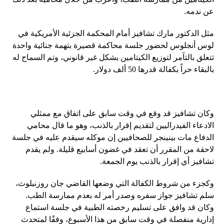
عن ندمه.
مثل الدكتور مارك تشافيز أمام المحكمة الجزئية الأمريكية في
لوس أنجلوس لحضور جلسة محاكمة قصيرة بتهمة جنائية واحدة
تتعلق بالتآمر لتوزيع الكيتامين بشكل غير قانوني، وتم السماح له
بالبقاء حراً بكفالة قدرها 50 ألف دولار.
وكان تشافيز قد وقع في وقت سابق على اتفاق مع ممثلي
الادعاء الفيدراليين لتقديم إقرار بالذنب، وهو ما قال محامي
الدفاع مات بينينجر للصحافيين إن موكله سيقدم عليه في جلسة
لاحقة من المقرر أن تعقد في غضون أسابيع قليلة. ولم يقدم
تشافيز أي إقرار بالذنب يوم الجمعة.
وكجزء من شروط الكفالة التي وضعها القاضي جان روزنبلوث،
سلم تشافيز جواز سفره وصدر أمر له بعدم ممارسة الطب.
وكان قد وافق على تسليم رخصته الطبية في جلسة استماع
إدارية منفصلة في وقت سابق من هذا الأسبوع، وفقًا لمتحدث