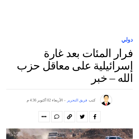
دولي
فرار المئات بعد غارة
إسرائيلية على معاقل حزب
الله – خبر
كتب
فريق التحرير
-
الأربعاء 02 أكتوبر 4:36 م