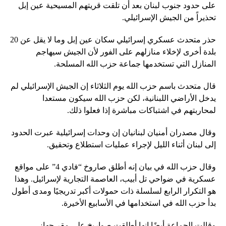
على حدود جنوب لبنان بعد أن تلقت قريتهم المسيحية عين إبل
تحذيراً من الجيش الإسرائيلي.
حذر متحدث عسكري إسرائيلي سكان عين إبل وما لا يقل عن 20
بلدة أخرى لإخلاء منازلهم على الفور لأن الجيش سيهاجم
المنازل التي تستخدمها جماعة حزب الله المسلحة.
قال متحدث باسم حزب الله يوم الثلاثاء إن الجيش الإسرائيلي لم
يدخل الأراضي اللبنانية، لكن حزب الله سيكون مستعدا
لمحاربتهم في اشتباكات مباشرة إذا فعلوا ذلك.
وقال مصدران أمنيان لبنانيان إن وحدات إسرائيلية عبرت الحدود
إلى لبنان أثناء الليل لإجراء عمليات استطلاع وتحقيق.
وقال حزب الله في بيان إنه أطلق صاروخ “فادي 4” على مواقع
عسكرية في ضواحي تل أبيب، العاصمة التجارية لإسرائيل. وهذا
هو التكرار الرابع لسلسلة ذات حمولات أكبر تدريجيًا ومدى أطول
بدأ حزب الله في استخدامها في الأسابيع الأخيرة.
وقالت الجماعة أيضًا إنها أطلقت صواريخ على مقر جهاز