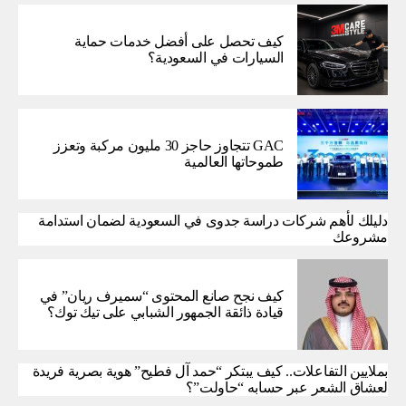
كيف تحصل على أفضل خدمات حماية
السيارات في السعودية؟
GAC تتجاوز حاجز 30 مليون مركبة وتعزز
طموحاتها العالمية
دليلك لأهم شركات دراسة جدوى في السعودية لضمان استدامة
مشروعك
كيف نجح صانع المحتوى “سميرف ريان” في
قيادة ذائقة الجمهور الشبابي على تيك توك؟
بملايين التفاعلات.. كيف يبتكر “حمد آل فطيح” هوية بصرية فريدة
لعشاق الشعر عبر حسابه “حاولت”؟