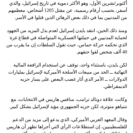
أكتوبر/تشرين الأول، وهو الأكثر دموية في تاريخ إسرائيل، والذي
أسفر، بحسب أرقام رسمية، عن مقتل 1205 أشخاص، معظمهم
من المدنيين بما في ذلك بعض الرهائن الذين قتلوا في الأسر.
ومنذ ذلك الحين، انتقد بايدن إسرائيل لعدم بذل المزيد من الجهود
لحماية المدنيين في حملتها العسكرية المتواصلة في قطاع غزة
الذي تحكمه حركة حماس، حيث تقول السلطات إن ما يقرب من
40 ألف شخص لقوا حتفهم.
لكن بايدن، باستثناء واحد، توقف عن استخدام الرافعة المالية
النهائية ــ الحد من مبيعات الأسلحة الأميركية لإسرائيل بمليارات
الدولارات ــ الأمر الذي أثار غضب البعض على يسار حزبه
الديمقراطي.
وكانت علاقة دونالد ترامب، منافس هاريس في الانتخابات، مع
نتنياهو متوترة، لكن حزبه الجمهوري مؤيد لإسرائيل بشكل كبير.
وقال المعهد العربي الأميركي، الذي يدعو إلى مزيد من الدعم
للفلسطينيين، إن استطلاعات الرأي التي أجراها تظهر أن هاريس