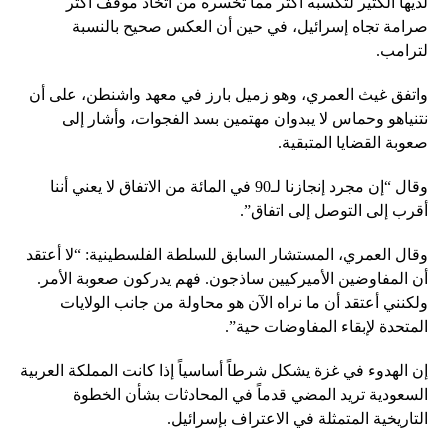
لديها الكثير لتكسبه أكثر مما تخسره من اتخاذ موقف أكثر
صرامة تجاه إسرائيل، في حين أن العكس صحيح بالنسبة
لترامب.
واتفق غيث العمري، وهو زميل بارز في معهد واشنطن، على أن
نتنياهو وحماس لا يبدوان مهتمين بسد الفجوات، وأشار إلى
صعوبة القضايا المتبقية.
وقال “إن مجرد إنجازنا لـ90 في المائة من الاتفاق لا يعني أننا
أقرب إلى التوصل إلى اتفاق”.
وقال العمري، المستشار السابق للسلطة الفلسطينية: “لا أعتقد
أن المفاوضين الأميركيين ساذجون. فهم يدركون صعوبة الأمر.
ولكنني أعتقد أن ما نراه الآن هو محاولة من جانب الولايات
المتحدة لإبقاء المفاوضات حية”.
إن الهدوء في غزة يشكل شرطاً أساسياً إذا كانت المملكة العربية
السعودية تريد المضي قدماً في المحادثات بشأن الخطوة
التاريخية المتمثلة في الاعتراف بإسرائيل.