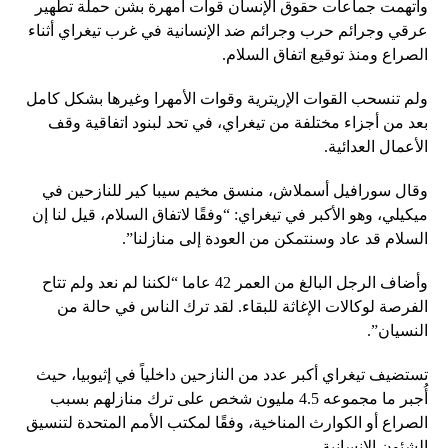
واتهمت جماعات حقوق الإنسان قوات أمهرة بشن حملة تطهير
عرقي وجرائم حرب وجرائم ضد الإنسانية في غرب تيغراي أثناء
الصراع ومنذ توقيع اتفاق السلام.
ولم تنسحب القوات الإريترية وقوات الأمهرا وغيرها بشكل كامل
بعد من أجزاء مختلفة من تيغراي، في تحد لبنود اتفاقية وقف
الأعمال العدائية.
وقال سورافيل أسملاش، منسق مخيم سيبا كير للنازحين في
ميكيلي، وهو الأكبر في تيغراي: “وفقًا لاتفاق السلام، قيل لنا إن
السلام قد عاد وسنتمكن من العودة إلى منازلنا”.
وأضاف الرجل البالغ من العمر 42 عاما “لكننا لم نعد ولم تتاح
الفرصة لوكالات الإغاثة للبقاء. لقد ترك الناس في حالة من
النسيان”.
تستضيف تيغراي أكبر عدد من النازحين داخلياً في إثيوبيا، حيث
أُجبر ما مجموعه 4.5 مليون شخص على ترك منازلهم بسبب
الصراع أو الكوارث المناخية، وفقًا لمكتب الأمم المتحدة لتنسيق
الشئون الإنسانية.