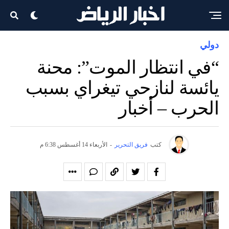
دولي
“في انتظار الموت”: محنة
يائسة لنازحي تيغراي بسبب
الحرب – أخبار
كتب
فريق التحرير
-
الأربعاء 14 أغسطس 6:38 م