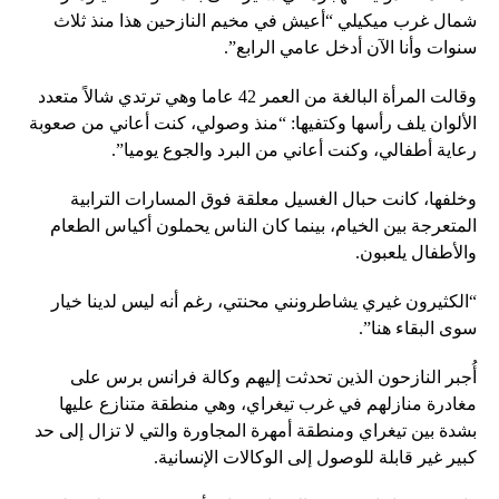
شمال غرب ميكيلي “أعيش في مخيم النازحين هذا منذ ثلاث
سنوات وأنا الآن أدخل عامي الرابع”.
وقالت المرأة البالغة من العمر 42 عاما وهي ترتدي شالاً متعدد
الألوان يلف رأسها وكتفيها: “منذ وصولي، كنت أعاني من صعوبة
رعاية أطفالي، وكنت أعاني من البرد والجوع يوميا”.
وخلفها، كانت حبال الغسيل معلقة فوق المسارات الترابية
المتعرجة بين الخيام، بينما كان الناس يحملون أكياس الطعام
والأطفال يلعبون.
“الكثيرون غيري يشاطرونني محنتي، رغم أنه ليس لدينا خيار
سوى البقاء هنا”.
أُجبر النازحون الذين تحدثت إليهم وكالة فرانس برس على
مغادرة منازلهم في غرب تيغراي، وهي منطقة متنازع عليها
بشدة بين تيغراي ومنطقة أمهرة المجاورة والتي لا تزال إلى حد
كبير غير قابلة للوصول إلى الوكالات الإنسانية.