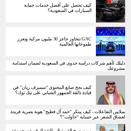
كيف تحصل على أفضل خدمات حماية
السيارات في السعودية؟
GAC تتجاوز حاجز 30 مليون مركبة وتعزز
طموحاتها العالمية
دليلك لأهم شركات دراسة جدوى في السعودية لضمان استدامة
مشروعك
كيف نجح صانع المحتوى “سميرف ريان” في
قيادة ذائقة الجمهور الشبابي على تيك توك؟
بملايين التفاعلات.. كيف يبتكر “حمد آل فطيح” هوية بصرية فريدة
لعشاق الشعر عبر حسابه “حاولت”؟
من ترسيخ القيمة إلى الثقة الرقمية: مجموعة