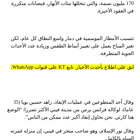
170 مليون نسمة، والتي تتخللها مئات الأنهار، فيضانات متكررة
في العقود الأخيرة.
تتسبب الأمطار الموسمية في دمار واسع النطاق كل عام، لكن
تغير المناخ يعمل على تغيير أنماط الطقس وزيادة عدد الأحداث
الجوية المتطرفة.
ابق على اطلاع بأحدث الأخبار. تابع KT على قنوات WhatsApp.
وقال أحد المتطوعين في عمليات الإنقاذ، زاهد حسين بويا (35
عاما)، لوكالة فرانس برس من مدينة فيني الأكثر تضررا: “الوضع
هنا كارثي. نحن نحاول إنقاذ أكبر عدد ممكن من الناس”.
وقال نور الإسلام، وهو صاحب متجر في فيني، إن منزله غمرته
المياه بالكامل.