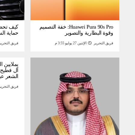
Huawei Pura 90s Pro: خفة التصميم
كيف تحص
وقوة البطارية والتصوير
حماية ال
فريق التحرير
الإثنين 27 يوليو 3:55 م
فريق التحرير
بملايين ا
آل فطيح”
الشعر عب
فريق التحرير