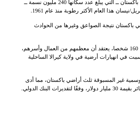
وفي وقت سابق من هذا العام، ضربت باكستان ــ التي يبلغ عدد سكانها 240 مليون نسمة ــ
يسان هذا العام الأكثر رطوبة منذ عام 1961.
1 شخصا حتفهم في باكستان نتيجة الصواعق وغيرها من الحوادث
وفي الهند المجاورة، لقي ما لا يقل عن 160 شخصا، يعتقد أن معظمهم من العمال وأسرهم،
بت في انهيارات أرضية في ولاية كيرالا الساحلية
مطار الموسمية غير المسبوقة ثلث أراضي باكستان، مما أدى
يرات البنك الدولي.