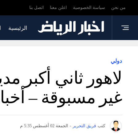
من نحن
سياسة الخصوصية
اعلن معنا
اتصل بنا
الرئيسية
ا
دولي
لاهور ثاني أكبر م
غير مسبوقة – أخبا
كتب
فريق التحرير
-
الجمعة 02 أغسطس 5:35 م