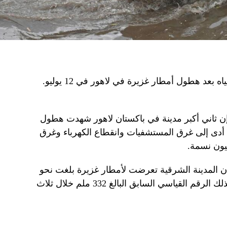
رجل يركب دراجة في شارع غمرته المياه بعد هطول أمطار غزيرة في لاهور في 12 يوليو.
ة إن ثاني أكبر مدينة في باكستان لاهور شهدت هطول
أدى إلى غرق المستشفيات وانقطاع الكهرباء وغرق
ة إن المدينة الشرقية تعرضت لأمطار غزيرة بلغت نحو
360 ملم خلال ثلاث ساعات، محطمة بذلك الرقم القياسي السابق البالغ 332 ملم خلال ثلاث