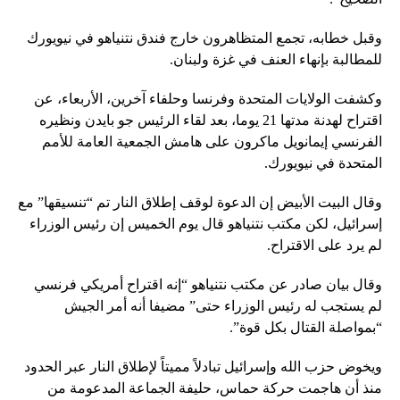
وقبل خطابه، تجمع المتظاهرون خارج فندق نتنياهو في نيويورك
للمطالبة بإنهاء العنف في غزة ولبنان.
وكشفت الولايات المتحدة وفرنسا وحلفاء آخرين، الأربعاء، عن
اقتراح لهدنة مدتها 21 يوما، بعد لقاء الرئيس جو بايدن ونظيره
الفرنسي إيمانويل ماكرون على هامش الجمعية العامة للأمم
المتحدة في نيويورك.
وقال البيت الأبيض إن الدعوة لوقف إطلاق النار تم “تنسيقها” مع
إسرائيل، لكن مكتب نتنياهو قال يوم الخميس إن رئيس الوزراء
لم يرد على الاقتراح.
وقال بيان صادر عن مكتب نتنياهو “إنه اقتراح أمريكي فرنسي
لم يستجب له رئيس الوزراء حتى” مضيفا أنه أمر الجيش
“بمواصلة القتال بكل قوة”.
ويخوض حزب الله وإسرائيل تبادلاً مميتاً لإطلاق النار عبر الحدود
منذ أن هاجمت حركة حماس، حليفة الجماعة المدعومة من