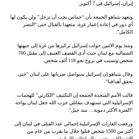
إيران، إسرائيل في 7 أكتوبر.
وتعهد نتنياهو الجمعة بأن “حماس يجب أن ترحل” ولن يكون لها
أي دور في إعادة إعمار غزة، متعهدا بالقتال حتى “النصر
الكامل”.
ومنذ يوم الاثنين حولت إسرائيل تركيزها من غزة إلى جبهتها
الشمالية مع لبنان حيث أدى القصف العنيف إلى مقتل 700
شخص وتسبب في نزوح نحو 118 ألف شخص.
وقال نتنياهو إن إسرائيل ستواصل ضرباتها على لبنان “حتى
نحقق أهدافنا”.
قالت الأمم المتحدة الجمعة إن التكثيف “الكارثي” للهجمات
الإسرائيلية التي تستهدف مقاتلي حزب الله جعل لبنان يواجه
“الفترة الأكثر دموية… منذ جيل”.
ورفعت الغارات الإسرائيلية إجمالي عدد القتلى في لبنان إلى
أكثر من 1500 شخص قتلوا خلال ما يقرب من عام من
الاشتباكات، بحسب السلطات اللبنانية.