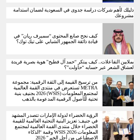
دليلك لأهم شركات دراسة جدوى في السعودية لضمان استدامة
مشروعك
كيف نجح صانع المحتوى “سميرف ريان” في
قيادة ذائقة الجمهور الشبابي على تيك توك؟
بملايين التفاعلات.. كيف يبتكر “حمد آل فطيح” هوية بصرية فريدة
لعشاق الشعر عبر حسابه “حاولت”؟
من ترسيخ القيمة إلى الثقة الرقمية: مجموعة
METRA تستعرض في منتدى القمة العالمية
لمجتمع المعلومات (WSIS) 2026 بجنيف بنية
تحتية للأصول الرقمية المدعومة بالذهب
الرؤية الخضراء لدولة الإمارات تتصدر المشهد
في جنيف: تعزيز البنية التحتية العالمية للقيمة
الخضراء خلال منتدى القمة العالمية لمجتمع
المعلومات WSIS 2026 وقمة “الذكاء
الاصطناعي من أجل الخير” 2026