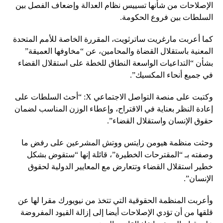
الإصلاحات من شأنها تسييس نظام العدالة وإضعاف الفصل بين
السلطات بين فروع الحكومة.
كما أعربت مارغريت ساترثويت، المقررة الخاصة للأمم المتحدة
المعنية باستقلال القضاة والمحامين، عن “مخاوفها العميقة”
بشأن “التداعيات الواسعة النطاق للخطة على استقلال القضاء
في جميع أنحاء المكسيك”.
وكتبت على منصة التواصل الاجتماعي X: “أحث السلطات على
إعادة النظر بعناية في الاقتراح، وإعطاء الوزن المناسب لضمان
حقوق الإنسان واستقلال القضاء”.
وحثت منظمة هيومن رايتس ووتش المشرعين على رفض ما
وصفته بـ “المقترحات الخطيرة”، قائلة إنها “ستقوض بشكل
خطير استقلال القضاء وتتعارض مع المعايير الدولية لحقوق
الإنسان”.
وأعربت المنظمة الحقوقية التي تتخذ من نيويورك مقرا لها عن
قلقها من أن تؤدي الإصلاحات أيضا إلى إزالة القيود المفروضة