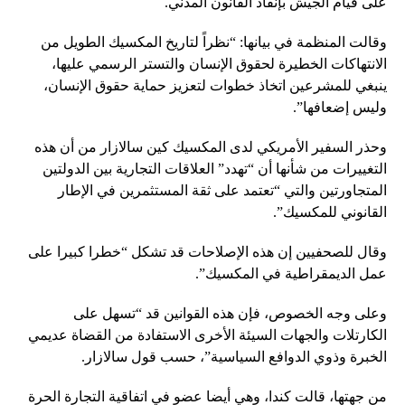
على قيام الجيش بإنفاذ القانون المدني.
وقالت المنظمة في بيانها: “نظراً لتاريخ المكسيك الطويل من
الانتهاكات الخطيرة لحقوق الإنسان والتستر الرسمي عليها،
ينبغي للمشرعين اتخاذ خطوات لتعزيز حماية حقوق الإنسان،
وليس إضعافها”.
وحذر السفير الأمريكي لدى المكسيك كين سالازار من أن هذه
التغييرات من شأنها أن “تهدد” العلاقات التجارية بين الدولتين
المتجاورتين والتي “تعتمد على ثقة المستثمرين في الإطار
القانوني للمكسيك”.
وقال للصحفيين إن هذه الإصلاحات قد تشكل “خطرا كبيرا على
عمل الديمقراطية في المكسيك”.
وعلى وجه الخصوص، فإن هذه القوانين قد “تسهل على
الكارتلات والجهات السيئة الأخرى الاستفادة من القضاة عديمي
الخبرة وذوي الدوافع السياسية”، حسب قول سالازار.
من جهتها، قالت كندا، وهي أيضا عضو في اتفاقية التجارة الحرة