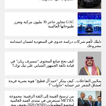
GAC تتجاوز حاجز 30 مليون مركبة وتعزز
طموحاتها العالمية
دليلك لأهم شركات دراسة جدوى في السعودية لضمان استدامة
مشروعك
كيف نجح صانع المحتوى “سميرف ريان” في
قيادة ذائقة الجمهور الشبابي على تيك توك؟
بملايين التفاعلات.. كيف يبتكر “حمد آل فطيح” هوية بصرية فريدة
لعشاق الشعر عبر حسابه “حاولت”؟
من ترسيخ القيمة إلى الثقة الرقمية: مجموعة
METRA تستعرض في منتدى القمة العالمية
لمجتمع المعلومات (WSIS) 2026 بجنيف بنية