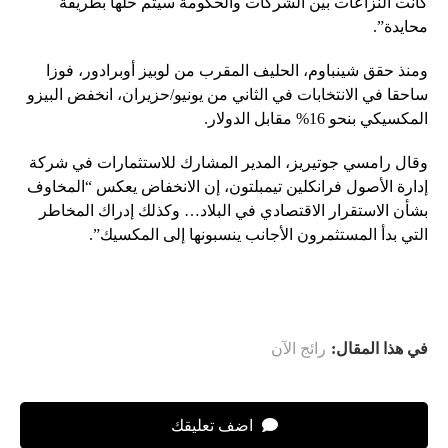
كانت النزاعات بين الشركات والحكومة سيتم حلها بطريقة
محايدة”.
ومنذ حقق شينباوم، الحليف المقرب من لوبيز أوبرادور، فوزا
ساحقا في الانتخابات في الثاني من يونيو/حزيران، انخفض البيزو
المكسيكي بنحو 16% مقابل الدولار.
وقال رامسي جوتيريز، المدير المشارك للاستثمارات في شركة
إدارة الأصول فرانكلين تيمبلتون، إن الانخفاض يعكس “المخاوف
بشأن الاستقرار الاقتصادي في البلاد… وكذلك إدراك المخاطر
التي بدأ المستثمرون الأجانب ينسبونها إلى المكسيك”.
في هذا المقال:
رائج الآن
اضف تعليقك