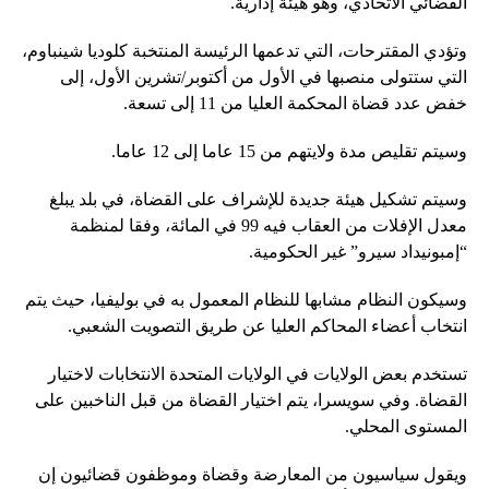
القضائي الاتحادي، وهو هيئة إدارية.
وتؤدي المقترحات، التي تدعمها الرئيسة المنتخبة كلوديا شينباوم،
التي ستتولى منصبها في الأول من أكتوبر/تشرين الأول، إلى
خفض عدد قضاة المحكمة العليا من 11 إلى تسعة.
وسيتم تقليص مدة ولايتهم من 15 عاما إلى 12 عاما.
وسيتم تشكيل هيئة جديدة للإشراف على القضاة، في بلد يبلغ
معدل الإفلات من العقاب فيه 99 في المائة، وفقا لمنظمة
“إمبونيداد سيرو” غير الحكومية.
وسيكون النظام مشابها للنظام المعمول به في بوليفيا، حيث يتم
انتخاب أعضاء المحاكم العليا عن طريق التصويت الشعبي.
تستخدم بعض الولايات في الولايات المتحدة الانتخابات لاختيار
القضاة. وفي سويسرا، يتم اختيار القضاة من قبل الناخبين على
المستوى المحلي.
ويقول سياسيون من المعارضة وقضاة وموظفون قضائيون إن