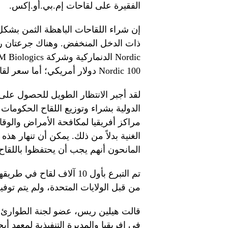
الفقيرة على لقاحات إم.بي.أو.إكس.
إن شراء اللقاحات الباهظة الثمن بشكل م
Nordic 100 دولار أمريكي؛ أما سعر لقاح KM Biologics فهو غير معروف.
لقد أجبر الانتظار الطويل للحصول على
الدولية بشراء وتوزيع اللقاح الحكومات 
مراكز أفريقيا لمكافحة الأمراض والوقا
الغنية بدلاً من ذلك. يمكن أن تنهار هذ
المانحون أنهم يجب أن يحتفظوا باللقاح
من قبل الولايات المتحدة، ولم يتم توف
قالت هيلين ريس، عضو لجنة الطوارئ ال