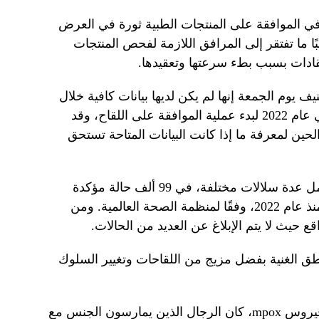
في الموافقة على المنتجات الطبية ثورة في العرض
ًا ما تفتقر إلى المرافق اللازمة لفحص المنتجات
نتقادات بسبب بطء سرعتها وتعقيدها.
ف يوم الجمعة إنها لم يكن لديها بيانات كافية خلال
حالة الطوارئ الأخيرة للقاح MBOX في عام 2022 لبدء عملية الموافقة على اللقاح، وقد
ين لمعرفة ما إذا كانت البيانات المتاحة تستحق
تسبب مرض الجدري المائي، الذي يشمل عدة سلالات مختلفة، في 99 ألف حالة مؤكدة
و208 حالة وفاة في جميع أنحاء العالم منذ عام 2022، وفقًا لمنظمة الصحة العالمية. ومن
ع حيث لا يتم الإبلاغ عن العديد من الحالات.
طق الغنية بفضل مزيج من اللقاحات وتغيير السلوك
بالنسبة للسلالة الرئيسية السابقة من فيروس mpox، كان الرجال الذين يمارسون الجنس مع