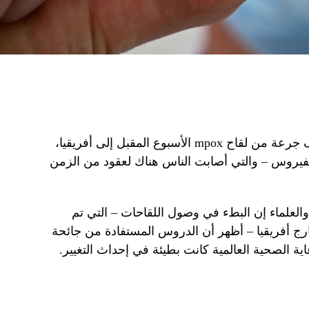
ومن المقرر أخيرا أن تصل أول 10 آلاف جرعة من لقاح mpox الأسبوع المقبل إلى أفريقيا،
يروس – والتي أصابت الناس هناك لعقود من الزمن
لعلماء إن البطء في وصول اللقاحات – التي تم
فعل في أكثر من 70 دولة خارج أفريقيا – أظهر أن الدروس المستفادة من جائحة