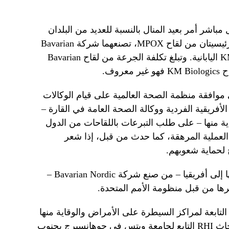
باشر أمر بعيد المنال بالنسبة للعديد من البلدان
ذات الدخل المنخفض. وهناك جرعتان رئيسيتان من لقاح MPOX، تصنعهما شركة Bavarian
Nordic الدنماركية وشركة KM Biologics اليابانية. وتبلغ تكلفة الجرعة من لقاح Bavarian
 موافقة منظمة الصحة العالمية على قيام الوكالات
الأفريقية الفردية ووكالة الصحة العامة في القارة –
ية منها – على طلب التبرعات باللقاحات من الدول
ه العملية المرهقة، كما حدث من قبل، إذا شعر
 لحماية شعوبهم.
تم التبرع بأول 10 آلاف لقاح في طريقها إلى أفريقيا – من صنع شركة Bavarian Nordic –
يرها من قبل منظومة الأمم المتحدة.
تابعة لمراكز السيطرة على الأمراض والوقاية منها
في إفريقيا والمديرة التنفيذية لمعهد أبحاث RHI التابع لجامعة ويتس في جوهانسبرج بجنوب