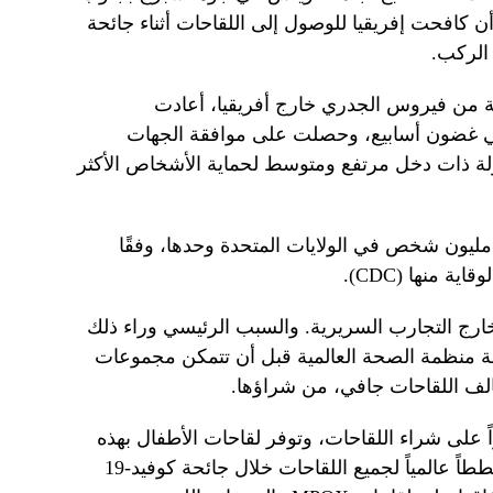
 أن كافحت إفريقيا للوصول إلى اللقاحات أثناء جائحة
الركب.
لة مختلفة من فيروس الجدري خارج أفريقيا، أعادت
ي غضون أسابيع، وحصلت على موافقة الجهات
يمية واستخدمت في حوالي 70 دولة ذات دخل مرتفع ومتوسط ​​لحماية الأشخاص الأكثر
قد وصلت هذه اللقاحات الآن إلى 1.2 مليون شخص في الولايات المتحدة وحدها، وفقًا
ة منها (CDC).
خارج التجارب السريرية. والسبب الرئيسي وراء ذلك
قة منظمة الصحة العالمية قبل أن تتمكن مجموعات
حالف اللقاحات جافي، من شراؤها.
ً على شراء اللقاحات، وتوفر لقاحات الأطفال بهذه
الطريقة بشكل روتيني. وقد أدارت مخططاً عالمياً لجميع اللقاحات خلال جائحة كوفيد-19