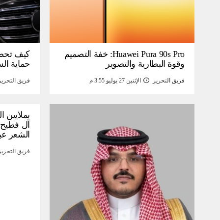
Huawei Pura 90s Pro: خفة التصميم
كيف تحص
وقوة البطارية والتصوير
حماية ال
فريق التحرير
الإثنين 27 يوليو 3:55 م
فريق التحرير
بملايين ا
آل فطيح”
الشعر عب
فريق التحرير